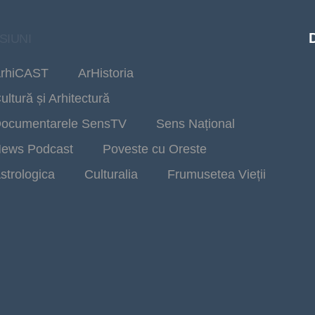
SIUNI
rhiCAST
ArHistoria
ultură și Arhitectură
ocumentarele SensTV
Sens Național
ews Podcast
Poveste cu Oreste
strologica
Culturalia
Frumusetea Vieții