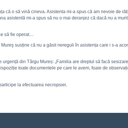
nța că o să vină cineva. Asistenta mi-a spus că am nevoie de ră
a asistentă mi-a spus să nu o mai deranjez că dacă nu a murit 
ce să fie operat…
reş susține că nu a găsit nereguli în asistența care i s-a acorda
e urgență din Târgu Mureș: „Familia are dreptul să facă sesiza
spoziție toate documentele pe care le avem, foaie de observație
articipe la efectuarea necropsiei.