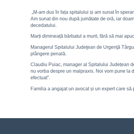
„M-am dus în fața spitalului și am sunat în spera
Am sunat din nou după jumătate de oră, iar doamn
decedatului.
Marți dimineață bărbatul a murit, fără să mai apu
Managerul Spitalului Judeţean de Urgenţă Târgu Mu
plângere penală.
Claudiu Puiac, manager al Spitalului Județean d
nu vorba despre un malpraxis. Noi vom pune la di
efectuat”.
Familia a angajat un avocat și un expert care să p