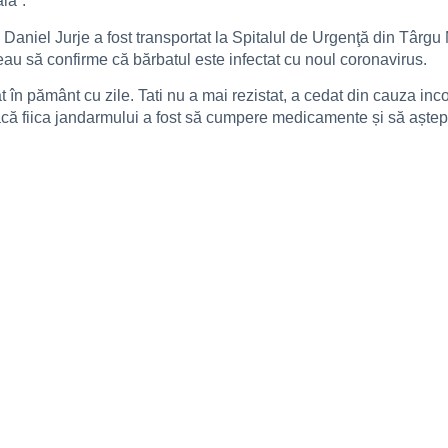
lă”.
 Daniel Jurje a fost transportat la Spitalul de Urgenţă din Târgu
eau să confirme că bărbatul este infectat cu noul coronavirus.
t în pământ cu zile. Tati nu a mai rezistat, a cedat din cauza inc
facă fiica jandarmului a fost să cumpere medicamente și să aștept