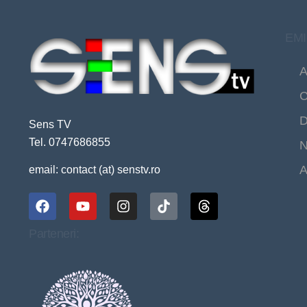
EMI
A
C
D
Sens TV
Tel. 0747686855
N
A
email: contact (at) senstv.ro
Parteneri: