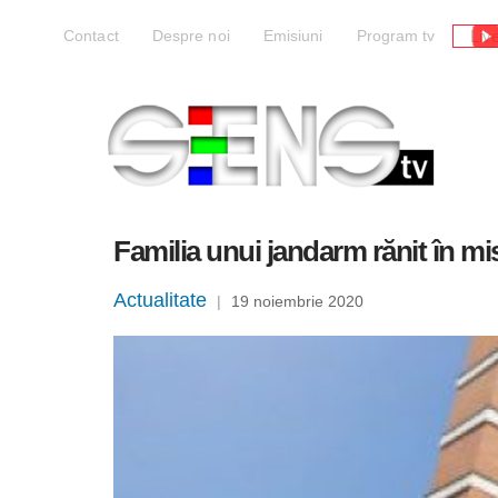
Liv
Contact
Despre noi
Emisiuni
Program tv
Familia unui jandarm rănit în mis
Actualitate
|
19 noiembrie 2020