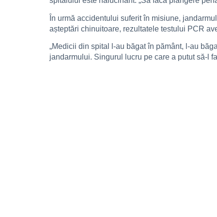
spitalului este halucinant: „Să facă plângere pena
În urmă accidentului suferit în misiune, jandarmul
așteptări chinuitoare, rezultatele testului PCR av
„Medicii din spital l-au băgat în pământ, l-au băga
jandarmului. Singurul lucru pe care a putut să-l 