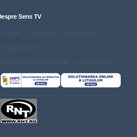
Despre Sens TV
Contact
Despre noi
Live SensTV
Program Sens TV
Politică de confidențialitate
Politica cookie