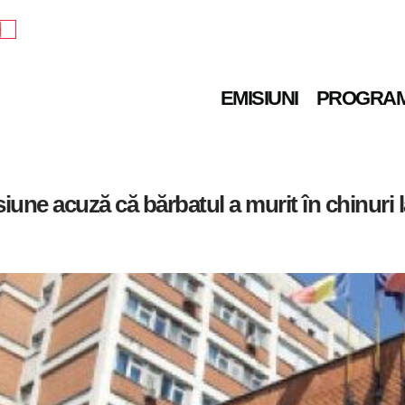
e
EMISIUNI
PROGRA
iune acuză că bărbatul a murit în chinuri l