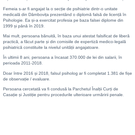
Femeia s-ar fi angajat la o secție de psihiatrie dintr-o unitate
medicală din Dâmbovița prezentând o diplomă falsă de licență în
Psihologie. Ea și-a exercitat profesia pe baza falsei diplome din
1999 și până în 2019.
Mai mult, persoana bănuită, în baza unui atestat falsificat de liberă
practică, a făcut parte și din comisiile de expertiză medico-legală
psihiatrică constituite la nivelul unității angajatoare.
În ultimii 8 ani, persoana a încasat 370.000 de lei din salarii, în
perioada 2011-2018.
Doar între 2016 și 2018, falsul psiholog ar fi completat 1.381 de fișe
de observație / evaluare.
Persoana cercetată va fi condusă la Parchetul Înalții Curți de
Casație și Justiție pentru procedurile ulterioare urmăririi penale.