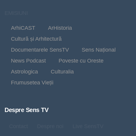
EMISIUNI
ArhiCAST
ArHistoria
Cultură și Arhitectură
Documentarele SensTV
Sens Național
News Podcast
Poveste cu Oreste
Astrologica
Culturalia
Frumusetea Vieții
Despre Sens TV
Contact
Despre noi
Live SensTV