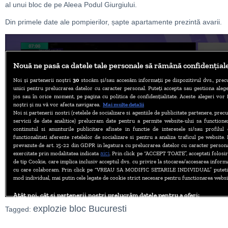
al unui bloc de pe Aleea Podul Giurgiului.
Din primele date ale pompierilor, șapte apartamente prezintă avarii.
explozie bloc Bucuresti
Tagged: