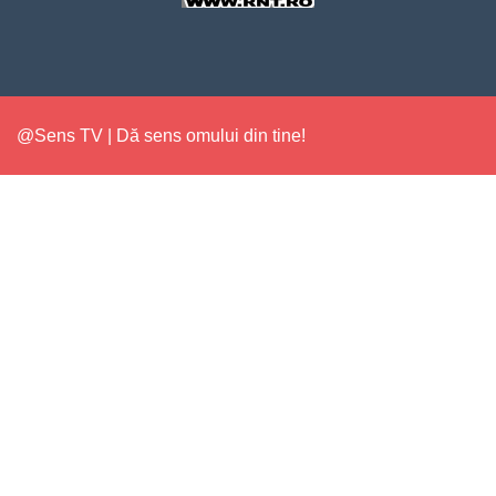
@Sens TV | Dă sens omului din tine!