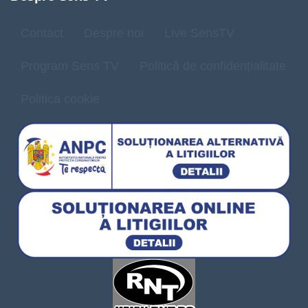
Contact
Despre noi
Live SensTV
Program Sens TV
Politică de confidențialitate
Politica cookie