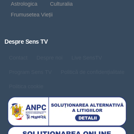
Astrologica
Culturalia
Frumusetea Vieții
Despre Sens TV
Contact
Despre noi
Live SensTV
Program Sens TV
Politică de confidențialitate
Politica cookie