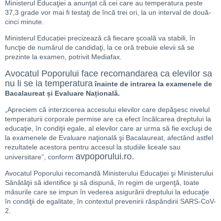
Ministerul Educaţiei a anunţat că cei care au temperatura peste
37,3 grade vor mai fi testaţi de încă trei ori, la un interval de două-
cinci minute.
Ministerul Educației precizează că fiecare şcoală va stabili, în
funcţie de numărul de candidaţi, la ce oră trebuie elevii să se
prezinte la examen, potrivit Mediafax.
Avocatul Poporului face recomandarea ca elevilor sa
nu li se ia temperatura
înainte de intrarea la examenele de
Bacalaureat și Evaluare Națională.
„Apreciem că interzicerea accesului elevilor care depăşesc nivelul
temperaturii corporale permise are ca efect încălcarea dreptului la
educaţie, în condiţii egale, al elevilor care ar urma să fie excluşi de
la examenele de Evaluare naţională şi Bacalaureat, afectând astfel
rezultatele acestora pentru accesul la studiile liceale sau
avpoporului.ro.
universitare
”, conform
Avocatul Poporului recomandă Ministerului Educaţiei şi Ministerului
Sănătăţii să identifice şi să dispună, în regim de urgenţă, toate
măsurile care se impun în vederea asigurării dreptului la educaţie
în condiţii de egalitate, în contextul prevenirii răspândirii SARS-CoV-
2.