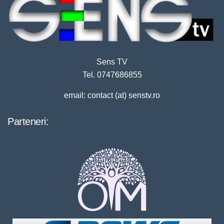
Sens TV
Tel. 0747686855
email: contact (at) senstv.ro
Parteneri: