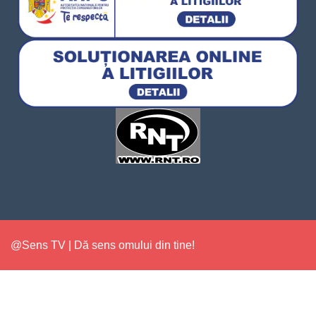
@Sens TV | Dă sens omului din tine!