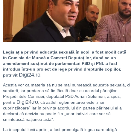
Legislația privind educația sexuală în școli a fost modificată
în Comisia de Muncă a Camerei Deputaților, după ce un
amendament susținut de parlamentari PSD și PNL a fost
introdus într-un proiect de lege privind drepturile copiilor,
Digi24.ro
potrivit
.
Aceștia vor ca materia să nu se mai numească educație sexuală, ci
sanitară, iar predarea să fie făcută doar cu acordul părinților.
Președintele Comisiei, deputatul PSD Adrian Solomon, a spus,
Digi24.ro
pentru
, că astfel reglementarea este „mai
cuprinzătoare” iar în privința acordului din partea părintelui el a
declarat că decizia nu poate fi a „unor indivizi care vor să
smintească națiunea asta”.
La începutul lunii aprilie, a fost promulgată legea care obligă