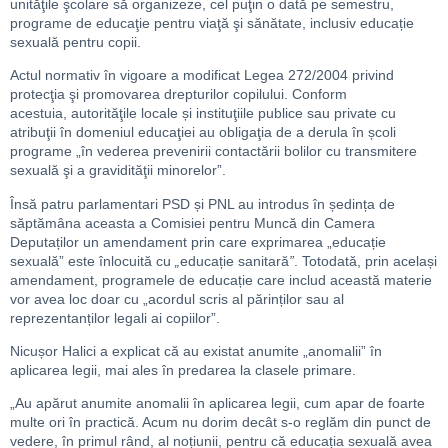
unităţile şcolare să organizeze, cel puţin o dată pe semestru,
programe de educaţie pentru viaţă şi sănătate, inclusiv
educație
sexuală pentru copii.
Actul normativ în vigoare a modificat Legea 272/2004 privind
protecţia şi promovarea drepturilor copilului. Conform
acestuia, autorităţile locale și instituţiile publice sau private cu
atribuţii în domeniul educaţiei au obligaţia de a derula în școli
programe „în vederea prevenirii contactării bolilor cu transmitere
sexuală şi a gravidităţii minorelor”.
Însă patru parlamentari PSD și PNL au introdus în ședința de
săptămâna aceasta a Comisiei pentru Muncă din Camera
Deputaților un amendament prin care exprimarea „educație
sexuală” este înlocuită cu
„
educație sanitară
”
. Totodată, prin același
amendament, programele de educație care includ această materie
vor avea loc doar cu „acordul scris al părinților sau al
reprezentanților legali ai copiilor”.
Nicușor Halici a explicat că au existat anumite „anomalii” în
aplicarea legii, mai ales în predarea la clasele primare.
„Au apărut anumite anomalii în aplicarea legii, cum apar de foarte
multe ori în practică. Acum nu dorim decât s-o reglăm din punct de
vedere, în primul rând, al noțiunii, pentru că educația sexuală avea