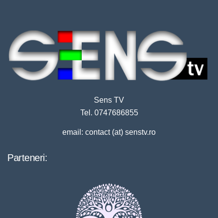
Sens TV
Tel. 0747686855
email: contact (at) senstv.ro
Parteneri: