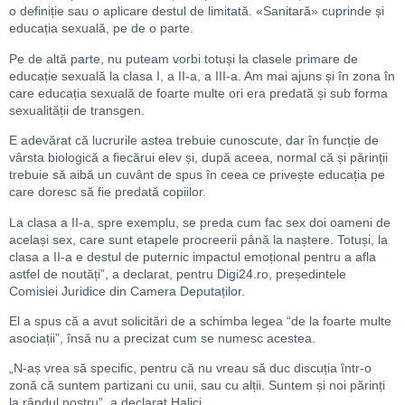
o definiție sau o aplicare destul de limitată. «Sanitară» cuprinde și
educația sexuală, pe de o parte.
Pe de altă parte, nu puteam vorbi totuși la clasele primare de
educație sexuală la clasa I, a II-a, a III-a. Am mai ajuns și în zona în
care educația sexuală de foarte multe ori era predată și sub forma
sexualității de transgen.
E adevărat că lucrurile astea trebuie cunoscute, dar în funcție de
vârsta biologică a fiecărui elev și, după aceea, normal că și părinții
trebuie să aibă un cuvânt de spus în ceea ce privește educația pe
care doresc să fie predată copiilor.
La clasa a II-a, spre exemplu, se preda cum fac sex doi oameni de
același sex, care sunt etapele procreerii până la naștere. Totuși, la
clasa a II-a e destul de puternic impactul emoțional pentru a afla
astfel de noutăți”, a declarat, pentru Digi24.ro, președintele
Comisiei Juridice din Camera Deputaților.
El a spus că a avut solicitări de a schimba legea “de la foarte multe
asociații”, însă nu a precizat cum se numesc acestea.
„N-aș vrea să specific, pentru că nu vreau să duc discuția într-o
zonă că suntem partizani cu unii, sau cu alții. Suntem și noi părinți
la rândul nostru”, a declarat Halici.