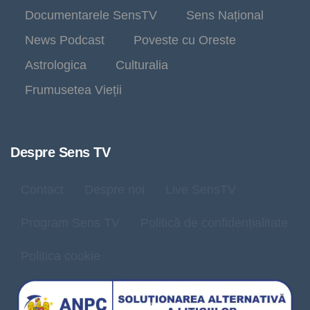
Documentarele SensTV
Sens Național
News Podcast
Poveste cu Oreste
Astrologica
Culturalia
Frumusetea Vieții
Despre Sens TV
Contact
Despre noi
Live SensTV
Program Sens TV
Politică de confidențialitate
Politica cookie