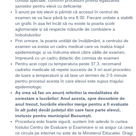
condiții speciale, conform procedurii privind egalizarea
șanselor pentru elevii cu deficiențe
Îi anunț pe toți elevii și părinții că accesul în centrul de
examen se va face până la ora 8:30. Fiecare unitate a stabilit
un grafic în așa fel încât să nu existe la poarta școlii
aglomerație și să respecte măsurile de combatere a
îmbolnăvirilor
Prin urmare, la poarta unității de învățământ, a centrului de
examen va exista un cadru medical care va realiza triajul
epidemiologic și va îndruma elevii către sălile de examen,
împreună cu un cadru didactic din comisia de examen
Pentru acei copii cu temperatura peste 37,3, recomand
cadrelor medicale să repete succesiv de 3 ori acel procedeu
de luare a temperaturii și să lase un termen de 2-5 minute
pentru procesul acesta în care elevul este supus triajului
epidemiologic
Aș vrea să fac un anunț referitor la modalitatea de
corectare a lucrărilor: Anul acesta, spre deosebire de
anul trecut, lucrările elevilor merge pentru a fi evaluate
în alt județ decât județul din care face parte elevul,
inclusiv pentru municipiul București.
Procedura este foarte sigură, suntem într-adevăr în curtea
fostului Centru de Evaluare și Examinare si va asigur ca ceea
ce circula pe internet nu este de la Ministerul Educatiei. Dragi