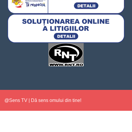
@Sens TV | Dă sens omului din tine!