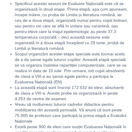
Specificul acestei sesiuni de Evaluare Națională este că se
organizează în două etape. Prima etapă, așa cum spuneam,
începe mâine, cu proba de Limba și literatura română, iar
cea de-a doua etapă, organizată numai pentru copiii bolnavi,
sau pentru cei care se află în izolare sau carantină, sau
pentru elevii care la triajul epidemiologic au peste 37,3
temperatura corporală – deci această sesiune este
organizată în a doua etapă începând cu 29 iunie, probă de
Limbă și literatură română
Scopul organizării acestei etape speciale este tocmai acela
de a da șanse egale tuturor copiilor. Această etapă specială
se va organiza înaintea repartiției computerizate, care se va
realiza în data de 10 iulie. Prin urmare, toti copiii absolvenți
de clasa a VIII-a au șanse egale pentru a participa la
Evaluarea Națională (EN)
La această etapă sunt înscriși 172.532 de elevi, absolvenți
de clasa a VIII-a. Aceste probe se organizează în peste
4.253 de centre de examen
Vreau să mulțumesc tuturor cadrelor didactice pentru
mobilizarea din această perioadă. Vă anunț că sunt peste
75.000 de profesori care participă la prima etapă a Evaluării
Naționale
Există peste 900 de elevi care susțin Evaluarea Națională în