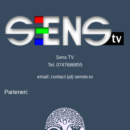
Sens TV
Tel. 0747686855
email: contact (at) senstv.ro
Parteneri: