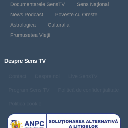
Documentarele SensTV
Sens Național
News Podcast
Poveste cu Oreste
Astrologica
Culturalia
Frumusetea Vieții
Despre Sens TV
Contact
Despre noi
Live SensTV
Program Sens TV
Politică de confidențialitate
Politica cookie