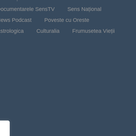
ocumentarele SensTV
Sens Național
ews Podcast
Poveste cu Oreste
strologica
Culturalia
Frumusetea Vieții