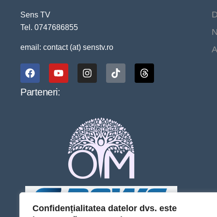
D
Sens TV
Tel. 0747686855
N
email: contact (at) senstv.ro
A
Parteneri:
Confidențialitatea datelor dvs. este