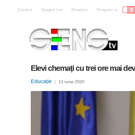
Liv
Contact
Despre noi
Emisiuni
Program tv
Elevi chemați cu trei ore mai de
Educație
|
13 iunie 2020