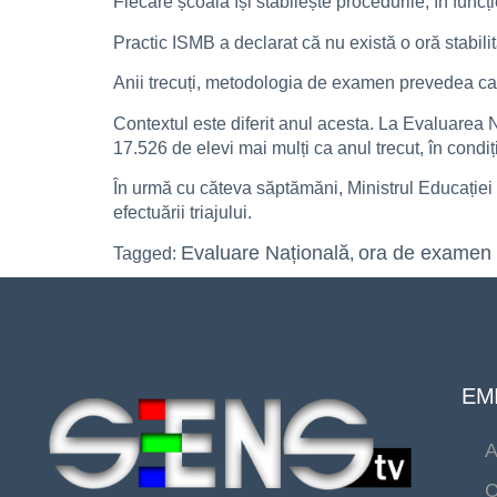
Fiecare școală își stabilește procedurile, în funcț
Practic ISMB a declarat că nu există o oră stabilit
Anii trecuți, metodologia de examen prevedea ca ac
Contextul este diferit anul acesta. La Evaluarea Na
17.526 de elevi mai mulți ca anul trecut, în condiți
În urmă cu căteva săptămăni, Ministrul Educației 
efectuării triajului.
Evaluare Națională
ora de examen
Tagged:
,
EMI
A
C