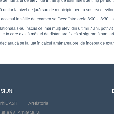
ie de numărul de elevi, de intrări și de estimarea de timp pentru t
ă unitar la nivel de țară sau de municipiu pentru sosirea elevilor
cesul în sălile de examen se făcea între orele 8:00 și 8:30, la ni
țională s-au înscris cei mai mulți elevi din ultimii 7 ani, potrivi
ile în care există măsuri de distanțare fizică și siguranță sanitar
declara că se ia luat în calcul amânarea orei de început de exa
SIUNI
rhiCAST
ArHistoria
ultură și Arhitectură