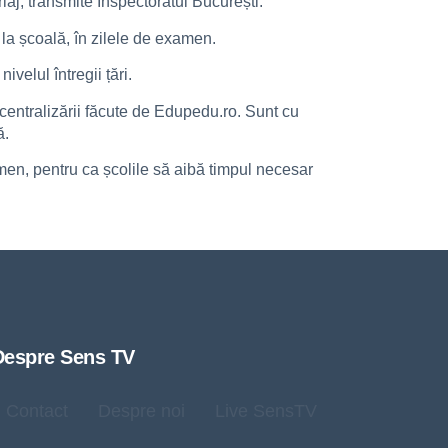
riaj, transmite Inspectoratul București.
 la școală, în zilele de examen.
velul întregii țări.
t centralizării făcute de Edupedu.ro. Sunt cu
ă.
men, pentru ca școlile să aibă timpul necesar
Despre Sens TV
Contact
Despre noi
Live SensTV