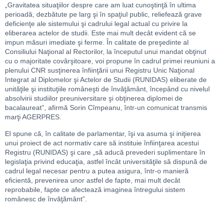
„Gravitatea situaţiilor despre care am luat cunoştinţă în ultima
perioadă, dezbătute pe larg şi în spaţiul public, reliefează grave
deficienţe ale sistemului şi cadrului legal actual cu privire la
eliberarea actelor de studii. Este mai mult decât evident că se
impun măsuri imediate şi ferme. În calitate de preşedinte al
Consiliului Naţional al Rectorilor, la începutul unui mandat obţinut
cu o majoritate covârşitoare, voi propune în cadrul primei reuniuni a
plenului CNR susţinerea înfiinţării unui Registru Unic Naţional
Integrat al Diplomelor şi Actelor de Studii (RUNIDAS) eliberate de
unităţile şi instituţiile româneşti de învăţământ, începând cu nivelul
absolvirii studiilor preuniversitare şi obţinerea diplomei de
bacalaureat”, afirmă Sorin Cîmpeanu, într-un comunicat transmis
marţi AGERPRES.
El spune că, în calitate de parlamentar, îşi va asuma şi iniţierea
unui proiect de act normativ care să instituie înfiinţarea acestui
Registru (RUNIDAS) şi care „să aducă prevederi suplimentare în
legislaţia privind educaţia, astfel încât universităţile să dispună de
cadrul legal necesar pentru a putea asigura, într-o manieră
eficientă, prevenirea unor astfel de fapte, mai mult decât
reprobabile, fapte ce afectează imaginea întregului sistem
românesc de învăţământ”.