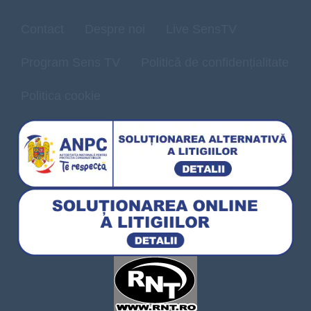
Contact
Despre noi
Live SensTV
Program Sens TV
Politică de confidențialitate
Politica cookie