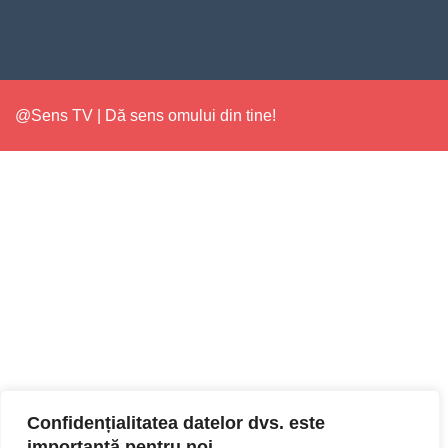
@Sens TV | Dă sens omului din tine!
Confidențialitatea datelor dvs. este
importantă pentru noi