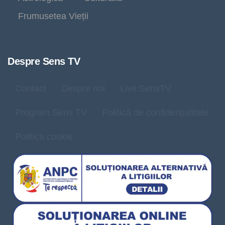
Frumusetea Vieții
Despre Sens TV
Contact
Despre noi
Live SensTV
Program Sens TV
Politică de confidențialitate
Politica cookie