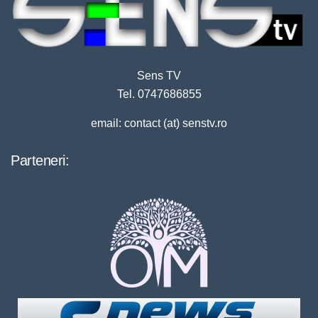
Sens TV
Tel. 0747686855
email: contact (at) senstv.ro
Parteneri: