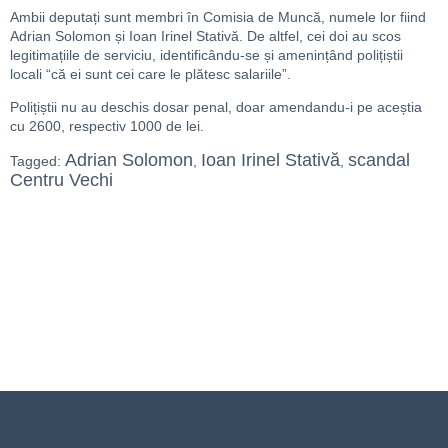
Ambii deputați sunt membri în Comisia de Muncă, numele lor fiind
Adrian Solomon și Ioan Irinel Stativă. De altfel, cei doi au scos
legitimațiile de serviciu, identificându-se și amenințând polițiștii
locali “că ei sunt cei care le plătesc salariile”.
Polițiștii nu au deschis dosar penal, doar amendandu-i pe aceștia
cu 2600, respectiv 1000 de lei.
Adrian Solomon
Ioan Irinel Stativă
scandal
Tagged:
,
,
Centru Vechi