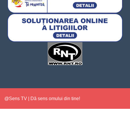
@Sens TV | Dă sens omului din tine!