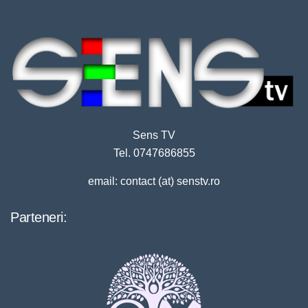
Sens TV
Tel. 0747686855
email: contact (at) senstv.ro
Parteneri: