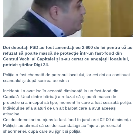
Doi deputați PSD au fost amendați cu 2.600 de lei pentru că au
refuzat să poarte mască de protecție într-un fast-food din
Centrul Vechi al Capitalei și s-au certat cu angajații localului,
potrivit știrilor Digi 24.
Poliția a fost chemată de patronul localului, iar cei doi au continuat
scandalul și după sosirea acesteia.
Incidentul a avut loc în această dimineață la un fast-food din
Capitală. Unul dintre bărbați a refuzat să-și pună masca de
protecție și a început să țipe, moment în care a fost sesizată poliția.
Individul se afla alături de un alt bărbat care a avut aceeași
atitudine.
Cei doi demnitari au ajuns la fast-food în jurul orei 02:00 dimineața.
Polițiștii au afirmat că cei doi scandalagii au înjurat personalul
shaormeriei, după care au jignit și poliția.