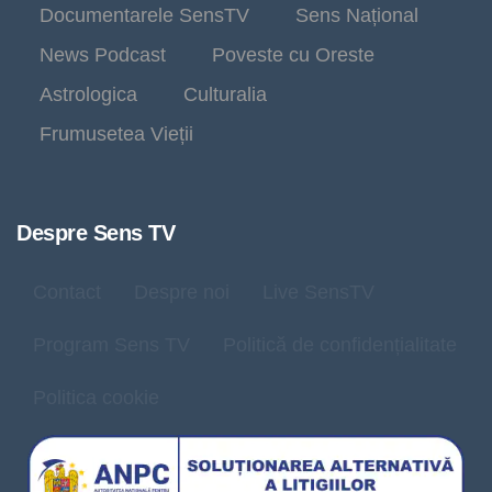
Documentarele SensTV
Sens Național
News Podcast
Poveste cu Oreste
Astrologica
Culturalia
Frumusetea Vieții
Despre Sens TV
Contact
Despre noi
Live SensTV
Program Sens TV
Politică de confidențialitate
Politica cookie