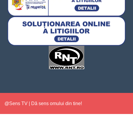
@Sens TV | Dă sens omului din tine!