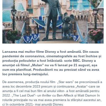
Lansarea mai multor filme Disney a fost amânată. Din cauza
pandemiei de coronavirus, cinematografele au fost închise și
producția peliculelor a fost întârziată- scrie BBC. Disney a
anunțat că filmul „Mulan” nu va fi lansat pe 21 august, așa
cum era planificat. Producătorii nu au precizat când va avea
loc premiera lung-metrajului.
De asemenea, producția noului film „Star wars” se preconizează a
avea loc decembrie 2023 precum și continuarea „Avatar”-care se
anunța a fi cel mai bun film al anului viitor- a fost amânată pentru
2022. „The Last Duel”- un thriller cu Ben Affleck și Matt Damon în
rolurile principale nu va mai avea premiera la sfârșitul aacestui an,
ci în octombrie 2021- mai anunță Disney.