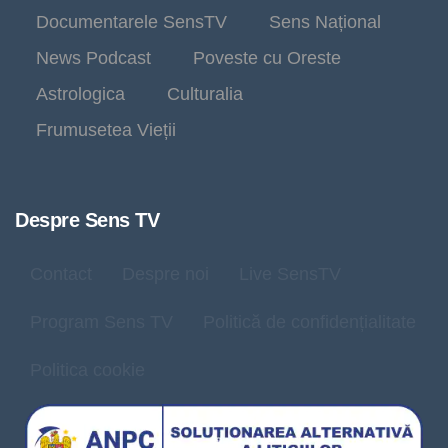
Documentarele SensTV
Sens Național
News Podcast
Poveste cu Oreste
Astrologica
Culturalia
Frumusetea Vieții
Despre Sens TV
Contact
Despre noi
Live SensTV
Program Sens TV
Politică de confidențialitate
Politica cookie