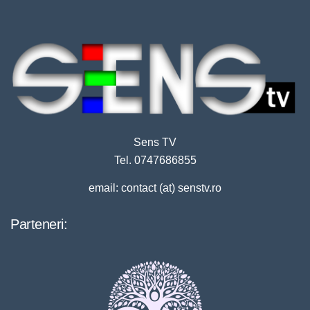
Sens TV
Tel. 0747686855
email: contact (at) senstv.ro
Parteneri: