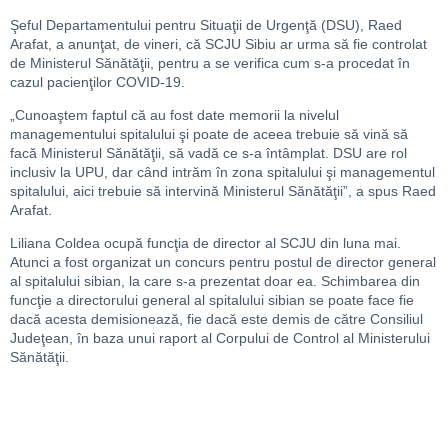
Şeful Departamentului pentru Situaţii de Urgenţă (DSU), Raed
Arafat, a anunţat, de vineri, că SCJU Sibiu ar urma să fie controlat
de Ministerul Sănătăţii, pentru a se verifica cum s-a procedat în
cazul pacienţilor COVID-19.
„Cunoaştem faptul că au fost date memorii la nivelul
managementului spitalului şi poate de aceea trebuie să vină să
facă Ministerul Sănătăţii, să vadă ce s-a întâmplat. DSU are rol
inclusiv la UPU, dar când intrăm în zona spitalului şi managementul
spitalului, aici trebuie să intervină Ministerul Sănătăţii”, a spus Raed
Arafat.
Liliana Coldea ocupă funcţia de director al SCJU din luna mai.
Atunci a fost organizat un concurs pentru postul de director general
al spitalului sibian, la care s-a prezentat doar ea. Schimbarea din
funcţie a directorului general al spitalului sibian se poate face fie
dacă acesta demisionează, fie dacă este demis de către Consiliul
Judeţean, în baza unui raport al Corpului de Control al Ministerului
Sănătăţii.