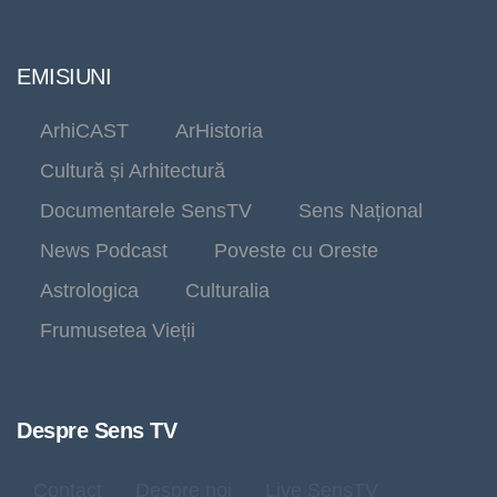
EMISIUNI
ArhiCAST
ArHistoria
Cultură și Arhitectură
Documentarele SensTV
Sens Național
News Podcast
Poveste cu Oreste
Astrologica
Culturalia
Frumusetea Vieții
Despre Sens TV
Contact
Despre noi
Live SensTV