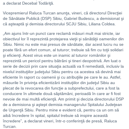
a declarat Decebal Todăriţă.
Vicepremierul Raluca Turcan anunţa, vineri, că directorul Direcţiei
de Sănătate Publică (DSP) Sibiu, Gabriel Budescu, a demisionat şi
că aşteaptă şi demisia directorului SCJU Sibiu, Liliana Coldea.
„Am ajuns într-un punct care reclamă măsuri mult mai stricte, iar
obiectivul lor îl reprezintă protejarea vieţii şi sănătăţii oamenilor din
Sibiu. Nimic nu este mai presus de sănătate, dar acest lucru nu se
poate fără un efort comun, al tuturor; trebuie să fim cu toţii solidari
şi eficienţi. Acest virus este un inamic al tuturor românilor şi
reprezintă un pericol pentru bătrâni şi tineri deopotrivă. Am luat o
serie de decizii prin care situaţia actuală va fi remediată, inclusiv la
nivelul instituţiilor judeţului Sibiu pentru ca acestea să devină mai
eficiente în raport cu oamenii şi cu atribuţiile pe care le au. Astfel,
măsurile în privinţa eficientizării instituţiilor din judeţul Sibiu au
plecat de la revocarea din funcţie a subprefectului, care a fost la
conducere în ultimele două săptămâni, perioadă în care ar fi fost
nevoie de mai multă eficienţă. Am primit şi decizia directorului DSP
de a demisiona şi aştept demisia managerului Spitalului Judeţean
de Urgenţă Sibiu. Pentru mine e evident că, pentru ca un om să
aibă încredere în spital, spitalul trebuie să inspire această
încredere”, a declarat vineri, într-o conferinţă de presă, Raluca
Turcan.