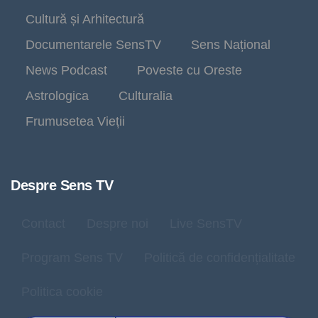
Cultură și Arhitectură
Documentarele SensTV
Sens Național
News Podcast
Poveste cu Oreste
Astrologica
Culturalia
Frumusetea Vieții
Despre Sens TV
Contact
Despre noi
Live SensTV
Program Sens TV
Politică de confidențialitate
Politica cookie