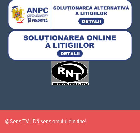
@Sens TV | Dă sens omului din tine!