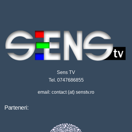
Sens TV
Tel. 0747686855
email: contact (at) senstv.ro
Parteneri: