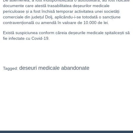
De asemenea, a fost indisponibilizată o autoutilitară, au fost ridicate
documente care atestă trasabilitatea deșeurilor medicale
periculoase și a fost închisă temporar activitatea unei societăți
comerciale din județul Dolj, aplicându-i-se totodată o sancțiune
contravențională cu amendă în valoare de 10.000 de lei.
Există suspiciunea conform căreia deșeurile medicale spitalicești să
fie infectate cu Covid-19.
deseuri medicale abandonate
Tagged: