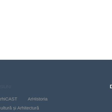
SIUNI
rhiCAST
ArHistoria
ultură și Arhitectură