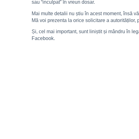
sau “inculpat” în vreun dosar.
Mai multe detalii nu știu în acest moment, însă vă 
Mă voi prezenta la orice solicitare a autoritățil
Și, cel mai important, sunt liniștit și mândru în l
Facebook.