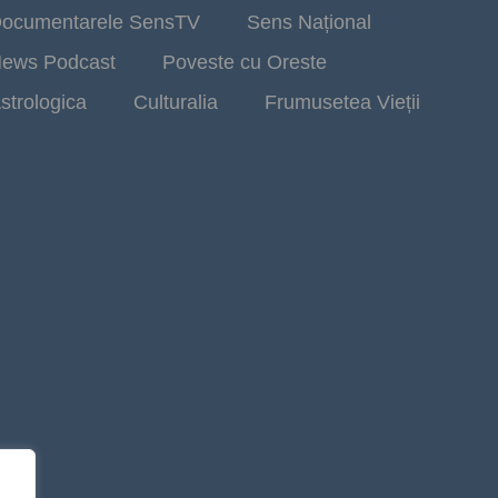
ocumentarele SensTV
Sens Național
ews Podcast
Poveste cu Oreste
strologica
Culturalia
Frumusetea Vieții