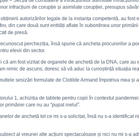
upție – Secția de combatere a infracțiunilor asimilate infracțiuni
or infracțiuni de corupție și asimilate corupției, presupus săvârș
bținerii autorizărilor legale de la instanța competentă, au fost e
lfov, din care două sunt entități aflate în subordinea unor primări
cat
de presă.
ecunoscut percheziția, însă spune că ancheta procurorilor a por
tru elevii din sector.
ii că am fost vizitat de organele de anchetă de la DNA, care au e
u am nimic de ascuns, doresc să vă aduc la cunoștință situația rea
re multele sesizări formulate de Clotilde Armand împotriva mea
orului 1, achiziția de tablete pentru copii în contextul pandemie
or primăriei care nu au “pupat inelul”.
anelor de anchetă tot ce mi s-a solicitat, însă nu s-a identifica
au subiect al vreunei alte acțiuni spectaculoase și nici nu mi s-a 