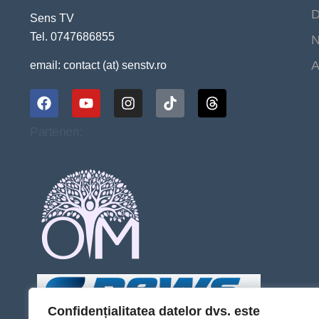
D
Sens TV
Tel. 0747686855
N
A
email: contact (at) senstv.ro
Parteneri:
Confidențialitatea datelor dvs. este