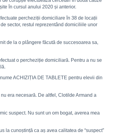
lor de corupție efectuează cercetări în două cauze
ite în cursul anului 2020 și anterior.
fectuate percheziții domiciliare în 38 de locații
i de sector, restul reprezentând domiciliile unor
nit de la o plângere făcută de succesoarea sa,
fectuat o percheziție domiciliară. Pentru a nu se
lă.
 și anume ACHIZIȚIA DE TABLETE pentru elevii din
i nu era necesară. De altfel, Clotilde Armand a
t nimic suspect. Nu sunt un om bogat, averea mea
adus la cunoștință ca aș avea calitatea de “suspect”