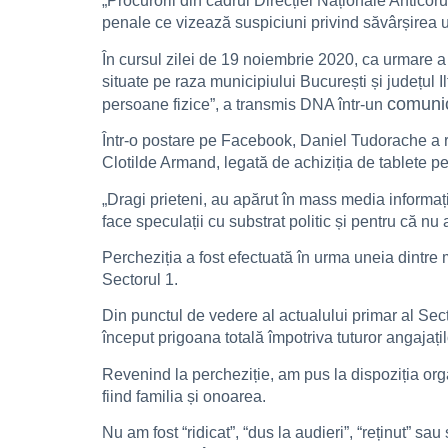
„Procurorii din cadrul Direcției Naționale Anticor
penale ce vizează suspiciuni privind săvârșirea un
În cursul zilei de 19 noiembrie 2020, ca urmare a o
situate pe raza municipiului București și județul I
comuni
persoane fizice”, a transmis DNA într-un
Într-o postare pe Facebook, Daniel Tudorache a r
Clotilde Armand, legată de achiziția de tablete pen
„Dragi prieteni, au apărut în mass media informaț
face speculații cu substrat politic și pentru că n
Percheziția a fost efectuată în urma uneia dint
Sectorul 1.
Din punctul de vedere al actualului primar al Sect
început prigoana totală împotriva tuturor angajațil
Revenind la percheziție, am pus la dispoziția org
fiind familia și onoarea.
Nu am fost “ridicat”, “dus la audieri”, “reținut” s