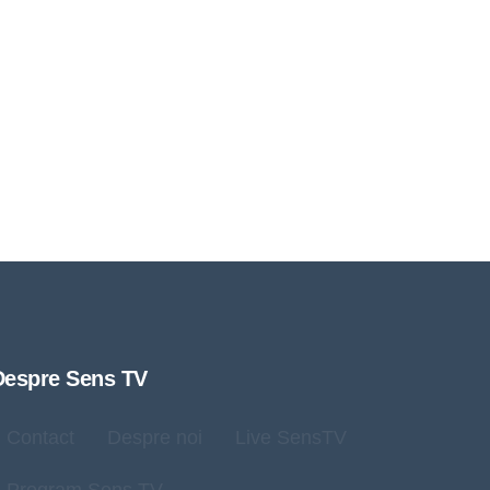
Despre Sens TV
Contact
Despre noi
Live SensTV
Program Sens TV