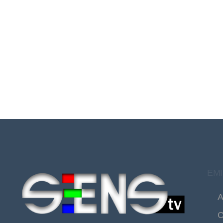
EMI
A
C