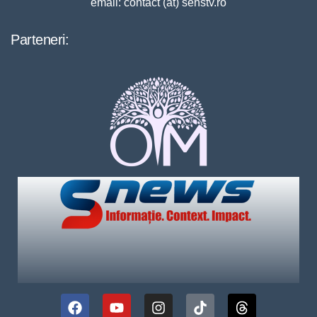
email: contact (at) senstv.ro
Parteneri: