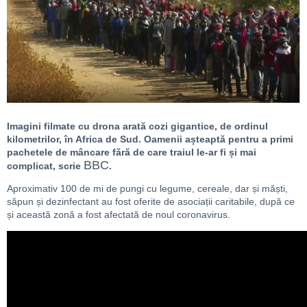
Imagini filmate cu drona arată cozi gigantice, de ordinul
kilometrilor, în Africa de Sud. Oamenii așteaptă pentru a primi
pachetele de mâncare fără de care traiul le-ar fi și mai
BBC
complicat, scrie
.
Aproximativ 100 de mi de pungi cu legume, cereale, dar și măști,
săpun și dezinfectant au fost oferite de asociații caritabile, după ce
și această zonă a fost afectată de noul coronavirus.