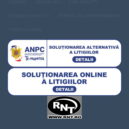
Contact
Despre noi
Live SensTV
Program Sens TV
Politică de confidențialitate
Politica cookie