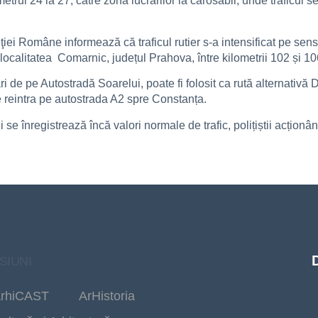
ometrul 24 la 27, către zona lucrărilor la carosabil, unde traficu
iţiei Române informează că traficul rutier s-a intensificat pe sen
n localitatea Comarnic, județul Prahova, între kilometrii 102 și 10
ri de pe Autostradă Soarelui, poate fi folosit ca rută alternativ
 reintra pe autostrada A2 spre Constanța.
e înregistrează încă valori normale de trafic, polițiștii acționân
SIUNI
rhiCAST
ArHistoria