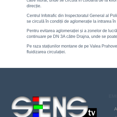
către litoral, unde se circulă în coloană de la kil
direcție.
Centrul Infotrafic din Inspectoratul General al Pol
se circulă în condiții de aglomerație la intrarea î
Pentru evitarea aglomerației și a zonelor de lucră
continuare pe DN 3A către Drajna, unde se poate
Pe raza stațiunilor montane de pe Valea Prahovei s
fluidizarea circulației.
EMI
A