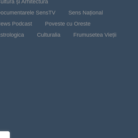
ultură și Arhitectură
ocumentarele SensTV
Sens Național
ews Podcast
Poveste cu Oreste
strologica
Culturalia
Frumusetea Vieții