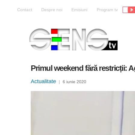
Liv
Contact
Despre noi
Emisiuni
Program tv
Primul weekend fără restricții: 
Actualitate
|
6 iunie 2020