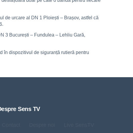
l se desfășoară doar pe câte o bandă pentru fiecare
sul de urcare al DN 1 Ploiești – Brașov, astfel că
6.
ă DN 3 București – Fundulea – Lehliu Gară,
d în dispozitivul de siguranță rutieră pentru
Despre Sens TV
Contact
Despre noi
Live SensTV