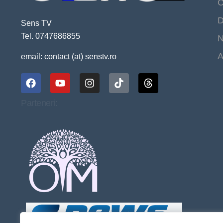
C
D
Sens TV
Tel. 0747686855
N
A
email: contact (at) senstv.ro
Parteneri: