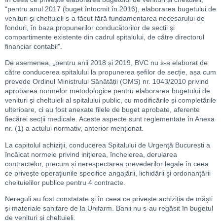
“pentru anul 2017 (buget întocmit în 2016), elaborarea bugetului de
venituri și cheltuieli s-a făcut fără fundamentarea necesarului de
fonduri, în baza propunerilor conducătorilor de secții și
compartimente existente din cadrul spitalului, de către directorul
financiar contabil”.
De asemenea, „pentru anii 2018 și 2019, BVC nu s-a elaborat de
către conducerea spitalului la propunerea șefilor de secție, așa cum
prevede Ordinul Ministrului Sănătății (OMS) nr. 1043/2010 privind
aprobarea normelor metodologice pentru elaborarea bugetului de
venituri și cheltuieli al spitalului public, cu modificările și completările
ulterioare, ci au fost anexate filele de buget aprobate, aferente
fiecărei secții medicale. Aceste aspecte sunt reglementate în Anexa
nr. (1) a actului normativ, anterior menționat.
La capitolul achiziții, conducerea Spitalului de Urgență București a
încălcat normele privind inițierea, încheierea, derularea
contractelor, precum și nerespectarea prevederilor legale în ceea
ce privește operaţiunile specifice angajării, lichidării şi ordonanţării
cheltuielilor publice pentru 4 contracte.
Nereguli au fost constatate și în ceea ce privește achiziția de măști
și materiale sanitare de la Unifarm. Banii nu s-au regăsit în bugetul
de venituri și cheltuieli.