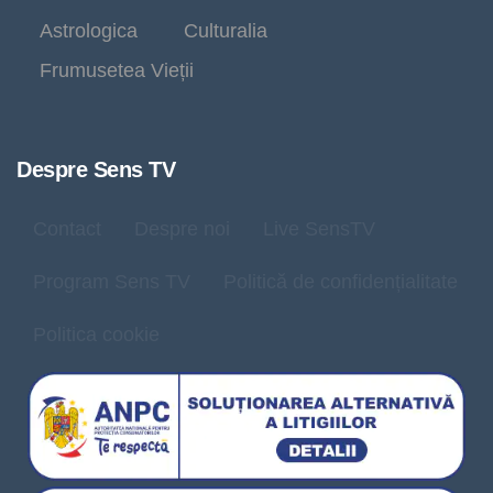
Astrologica
Culturalia
Frumusetea Vieții
Despre Sens TV
Contact
Despre noi
Live SensTV
Program Sens TV
Politică de confidențialitate
Politica cookie