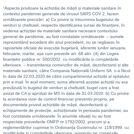
“Aspecte privitoare la achiziția de măști și materiale sanitare în
contextul pandemiei generate de virusul SARS COV 2, facem
următoarele precizări: a) Cu privire la întocmirea bugetului de
venituri și cheltuieli, respectiv identificarea sursei de finanțare, în
vederea achiziției de materiale sanitare necesare contextului
generat de pandemie, au fost constatate următoarele: – sumele
reprezentând excedent din anul precedent, nu se regăsesc în
rapoartele oficiale de execuție bugetară, aferente lunilor ianuarie,
februarie, martie, așa cum prevede art. 68 alin. (4) din Legea
finanțelor publice nr. 500/2002, cu modificările și completările
ulterioare. – transmiterea comenzilor de măști, dezinfectanți și alte
materiale sanitare, către Compania Națională Unifarm SA, s-a făcut
în data de 22.03.2020 de către compartimentul achiziții al spitalului,
prin e-mail. În acel moment, suma aferentă acestei achiziții nu era
prevăzută în bugetul de venituri și cheltuieli, buget care a fost
avizat de CA și aprobat de MS în data de 31.03.2020. b) Cu privire
la acordarea vizei de control financiar preventiv propriu, pe
documentele privind achizițiile de măști, dezinfectanți și
echipamente de protecție, achiziționate în perioada pandemiei, au
fost constatate următoarele: În anumite situații nu au fost
respectate prevederile OMFP nr.1792/2002, precum și a
reglementărilor cuprinse în Ordonanța Guvernului nr. 119/1999, cu
modificările și completările ulterioare, respectiv pe comenzile