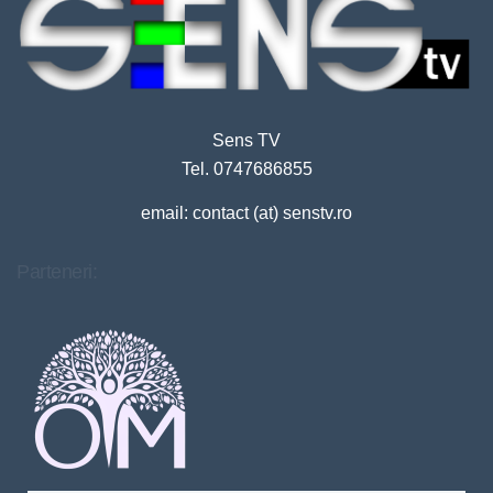
Sens TV
Tel. 0747686855
email: contact (at) senstv.ro
Parteneri: