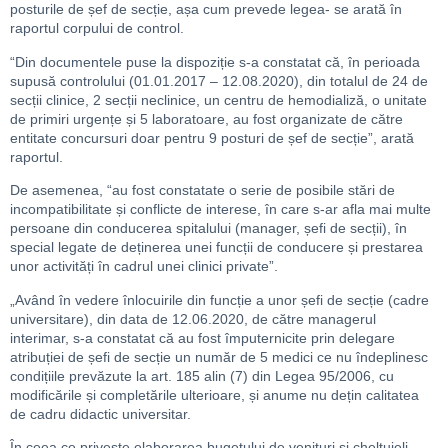
posturile de șef de secție, așa cum prevede legea- se arată în
raportul corpului de control.
“Din documentele puse la dispoziție s-a constatat că, în perioada
supusă controlului (01.01.2017 – 12.08.2020), din totalul de 24 de
secții clinice, 2 secții neclinice, un centru de hemodializă, o unitate
de primiri urgențe și 5 laboratoare, au fost organizate de către
entitate concursuri doar pentru 9 posturi de șef de secție”, arată
raportul.
De asemenea, “au fost constatate o serie de posibile stări de
incompatibilitate și conflicte de interese, în care s-ar afla mai multe
persoane din conducerea spitalului (manager, șefi de secții), în
special legate de deținerea unei funcții de conducere și prestarea
unor activități în cadrul unei clinici private”.
„Având în vedere înlocuirile din funcție a unor șefi de secție (cadre
universitare), din data de 12.06.2020, de către managerul
interimar, s-a constatat că au fost împuternicite prin delegare
atribuției de șefi de secție un număr de 5 medici ce nu îndeplinesc
condițiile prevăzute la art. 185 alin (7) din Legea 95/2006, cu
modificările și completările ulterioare, și anume nu dețin calitatea
de cadru didactic universitar.
În ceea ce privește elaborarea bugetului de venituri și cheltuieli,