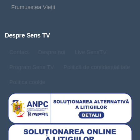
Frumusetea Vieții
Despre Sens TV
Contact
Despre noi
Live SensTV
Program Sens TV
Politică de confidențialitate
Politica cookie