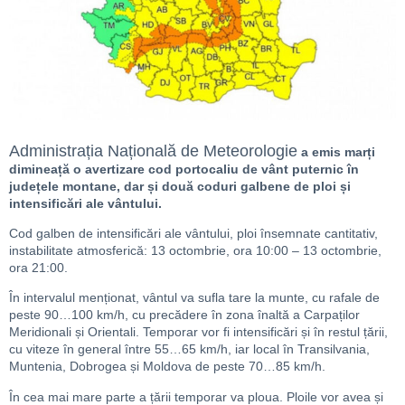
Administrația Națională de Meteorologie
a emis marți
dimineață o avertizare cod portocaliu de vânt puternic în
județele montane, dar și două coduri galbene de ploi și
intensificări ale vântului.
Cod galben de intensificări ale vântului, ploi însemnate cantitativ,
instabilitate atmosferică: 13 octombrie, ora 10:00 – 13 octombrie,
ora 21:00.
În intervalul menționat, vântul va sufla tare la munte, cu rafale de
peste 90…100 km/h, cu precădere în zona înaltă a Carpaților
Meridionali și Orientali. Temporar vor fi intensificări și în restul țării,
cu viteze în general între 55…65 km/h, iar local în Transilvania,
Muntenia, Dobrogea și Moldova de peste 70…85 km/h.
În cea mai mare parte a țării temporar va ploua. Ploile vor avea și