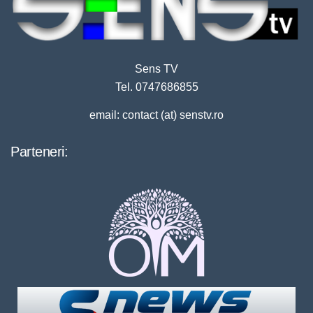
Sens TV
Tel. 0747686855
email: contact (at) senstv.ro
Parteneri: