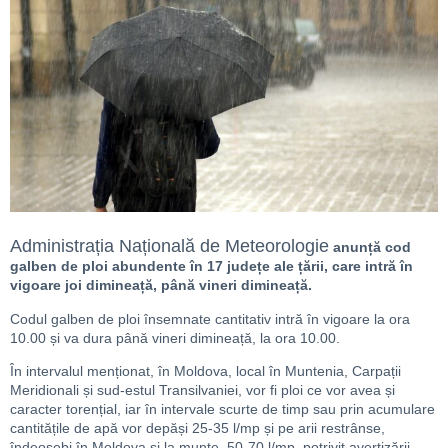
Administrația Națională de Meteorologie
anunță cod
galben de ploi abundente în 17 județe ale țării, care intră în
vigoare joi dimineață, până vineri dimineață.
Codul galben de p
loi însemnate cantitativ intră în vigoare la ora
10.00 și va dura până vineri dimineață, la ora 10.00.
În intervalul menționat, în Moldova, local în Muntenia, Carpații
Meridionali și sud-estul Transilvaniei, vor fi ploi ce vor avea și
caracter torențial, iar în intervale scurte de timp sau prin acumulare
cantitățile de apă vor depăși 25-35 l/mp și pe arii restrânse,
îndeosebi în Moldova și la munte, 50-70 l/mp, potrivit avertizării