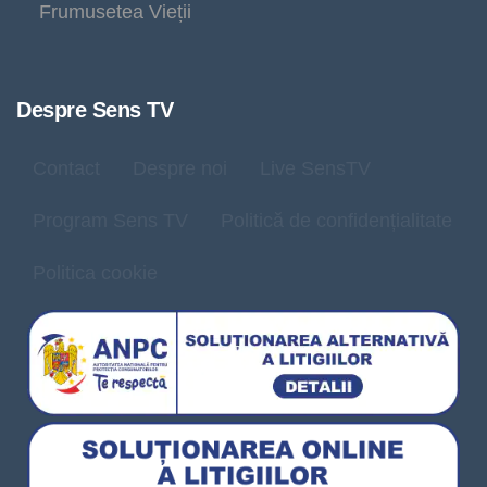
Frumusetea Vieții
Despre Sens TV
Contact
Despre noi
Live SensTV
Program Sens TV
Politică de confidențialitate
Politica cookie