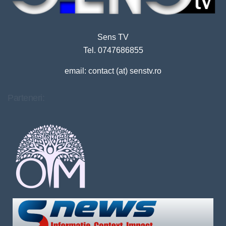
Sens TV
Tel. 0747686855
email: contact (at) senstv.ro
Parteneri: