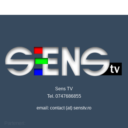
Sens TV
Tel. 0747686855
email: contact (at) senstv.ro
Parteneri: