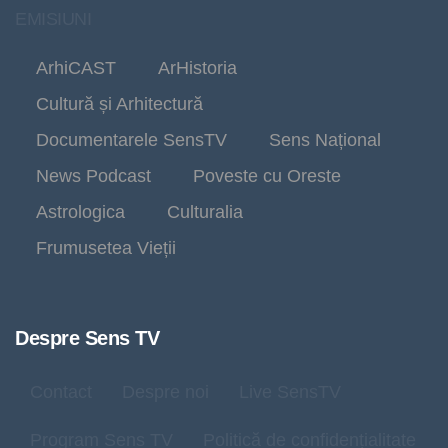
EMISIUNI
ArhiCAST
ArHistoria
Cultură și Arhitectură
Documentarele SensTV
Sens Național
News Podcast
Poveste cu Oreste
Astrologica
Culturalia
Frumusetea Vieții
Despre Sens TV
Contact
Despre noi
Live SensTV
Program Sens TV
Politică de confidențialitate