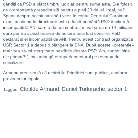
gândiți că PSD a plătit timbru judiciar pentru suma asta. S-a folosit
de o ordonanță președințială pentru a plăti 20 de lei. Ireal, nu?
Spune despre acești bani să-i virez în contul Centrului Caraiman…
exact acolo unde directoare este o fostă primăriță PSD declarată
incompatibilă ANI care a dat un contract în valoarea de 14 milioane
euro pentru achiziționarea de holtere unui fost consilier PSD
declarat și el incompatibil de ANI. Pentru acest contract organizația
USR Sector 1 a depus o plângere la DNA. După aceste «pretenție»
mai vrea să-mi șterg toate postările despre PSD. Alo, sunteți bine
dle primar?!”, mai adaugă europarlamentarul pe rețeaua de
socializare.
Armand precizează că achizițiile Primăriei sunt publice, conform
prevederilor legale.
Clotilde Armand
Daniel Tudorache
sector 1
Tagged:
,
,