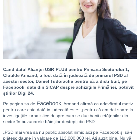
Candidatul Alianței USR-PLUS pentru Primaria Sectorului 1,
Clotilde Armand, a fost dată în judecată de primarul PSD al
acestui sector, Daniel Tudorache
pentru că a distribuit, pe
Facebook, date din SICAP despre achizițiile Primăriei, potrivit
știrilor Digi 24.
Facebook
Pe pagina sa de
, Armand afirmă ca adevăratul motiv
pentru care este dată in judecată este: „pentru că am dat share la
investigațiile jurnalistice despre cum se duc banii cetățenilor din
sector în buzunarele băieților deștepți din PSD”.
„PSD mai vrea să nu public absolut nimic aici pe Facebook și să-i
plătesc daune în valoare de 113.000.000 lei. Ați auzit bine. Nu vă