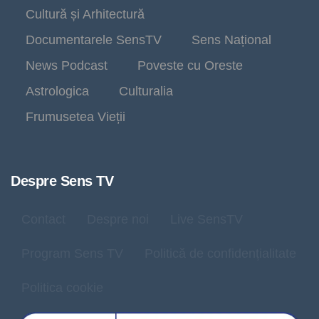
Cultură și Arhitectură
Documentarele SensTV
Sens Național
News Podcast
Poveste cu Oreste
Astrologica
Culturalia
Frumusetea Vieții
Despre Sens TV
Contact
Despre noi
Live SensTV
Program Sens TV
Politică de confidențialitate
Politica cookie