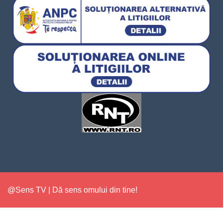
@Sens TV | Dă sens omului din tine!