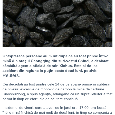
Optsprezece persoane au murit după ce au fost prinse într-o
mină din orașul Chongqing din sud-vestul Chinei, a declarat
sâmbătă agenția oficială de știri Xinhua. Este al doilea
accident din regiune în puțin peste două luni, potrivit
Reuters
.
Cei decedați au fost printre cele 24 de persoane prinse în subteran
de niveluri excesive de monoxid de carbon la mina de cărbune
Diaoshuidong, a spus agenția, adăugând că un supraviețuitor a fost
salvat în timp ce eforturile de căutare continuă.
Incidentul de vineri, care a avut loc în jurul orei 17:00, ora locală,
într-o mină închisă de mai mult de două luni, în timp ce compania a