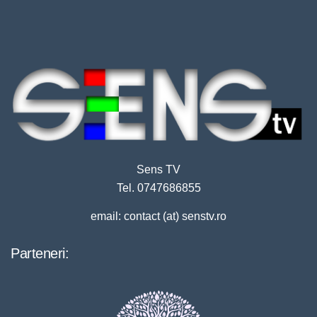
Sens TV
Tel. 0747686855
email: contact (at) senstv.ro
Parteneri: