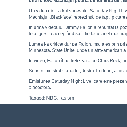
unui show. Machiajul poartă denumirea de „Blck
Un video din cadrul show-ului Saturday Night Live
Machiajul „Blackface” reprezintă, de fapt, pictare
În urma videoului, Jimmy Fallon a renunțat la pozi
total greșită acceptând să îi fie făcut acel machiaj
Lumea l-a criticat dur pe Fallon, mai ales prin pri
Minnesota, State Unite, unde un afro-american a fo
În video, Fallon îl portretizează pe Chris Rock, 
Și prim ministrul Canadei, Justin Trudeau, a fost 
Emisiunea Saturday Night Live, care este prezentă 
a acestora.
NBC
rasism
Tagged:
,