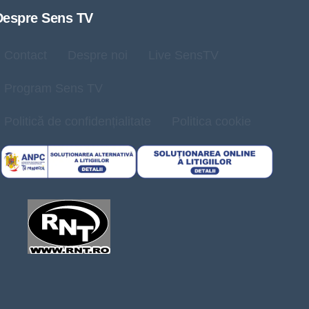
Despre Sens TV
Contact
Despre noi
Live SensTV
Program Sens TV
Politică de confidențialitate
Politica cookie