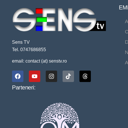
EMI
A
C
D
Sens TV
Tel. 0747686855
N
email: contact (at) senstv.ro
A
Parteneri: