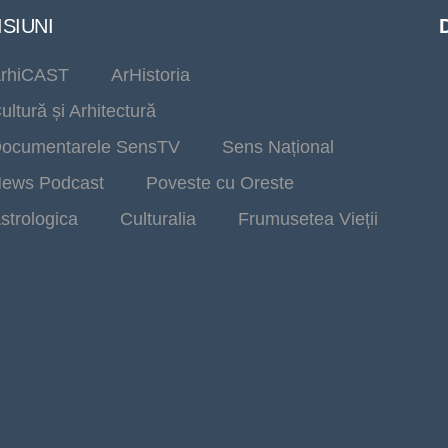
SIUNI
rhiCAST
ArHistoria
ultură și Arhitectură
ocumentarele SensTV
Sens Național
ews Podcast
Poveste cu Oreste
strologica
Culturalia
Frumusetea Vieții