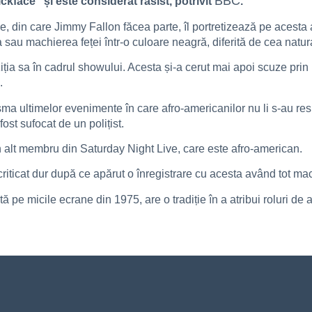
BBC
face” și este considerat rasist, potrivit
.
, din care Jimmy Fallon făcea parte, îl portretizează pe acesta 
a sau machierea feței într-o culoare neagră, diferită de cea natur
ția sa în cadrul showului. Acesta și-a cerut mai apoi scuze prin 
.
sma ultimelor evenimente în care afro-americanilor nu li s-au respe
st sufocat de un polițist.
un alt membru din Saturday Night Live, care este afro-american.
criticat dur după ce apărut o înregistrare cu acesta având tot mac
pe micile ecrane din 1975, are o tradiție în a atribui roluri de a