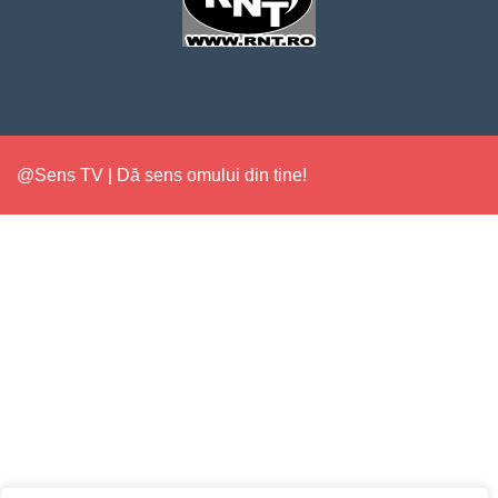
@Sens TV | Dă sens omului din tine!