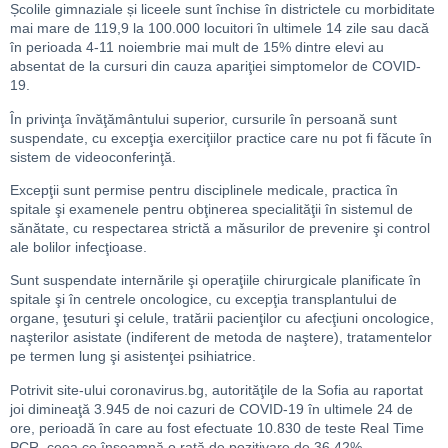
Școlile gimnaziale și liceele sunt închise în districtele cu morbiditate
mai mare de 119,9 la 100.000 locuitori în ultimele 14 zile sau dacă
în perioada 4-11 noiembrie mai mult de 15% dintre elevi au
absentat de la cursuri din cauza apariţiei simptomelor de COVID-
19.
În privinţa învăţământului superior, cursurile în persoană sunt
suspendate, cu excepţia exerciţiilor practice care nu pot fi făcute în
sistem de videoconferinţă.
Excepţii sunt permise pentru disciplinele medicale, practica în
spitale şi examenele pentru obţinerea specialităţii în sistemul de
sănătate, cu respectarea strictă a măsurilor de prevenire şi control
ale bolilor infecţioase.
Sunt suspendate internările şi operaţiile chirurgicale planificate în
spitale şi în centrele oncologice, cu excepţia transplantului de
organe, ţesuturi şi celule, tratării pacienţilor cu afecţiuni oncologice,
naşterilor asistate (indiferent de metoda de naştere), tratamentelor
pe termen lung şi asistenţei psihiatrice.
Potrivit site-ului coronavirus.bg, autorităţile de la Sofia au raportat
joi dimineaţă 3.945 de noi cazuri de COVID-19 în ultimele 24 de
ore, perioadă în care au fost efectuate 10.830 de teste Real Time
PCR, ceea ce înseamnă o rată de pozitivare de 36,42%.