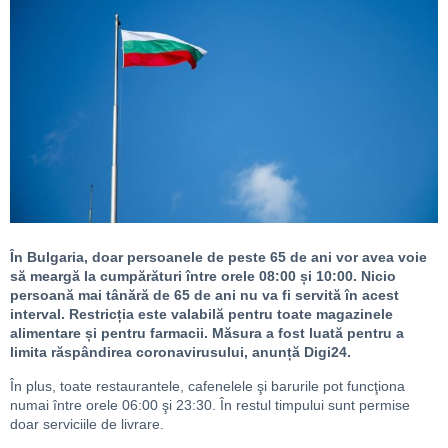
În Bulgaria, doar persoanele de peste 65 de ani vor avea voie
să meargă la cumpărături între orele 08:00 și 10:00. Nicio
persoană mai tânără de 65 de ani nu va fi servită în acest
interval. Restricția este valabilă pentru toate magazinele
alimentare și pentru farmacii. Măsura a fost luată pentru a
limita răspândirea coronavirusului, anunță Digi24.
În plus, toate restaurantele, cafenelele şi barurile pot funcţiona
numai între orele 06:00 şi 23:30. În restul timpului sunt permise
doar serviciile de livrare.