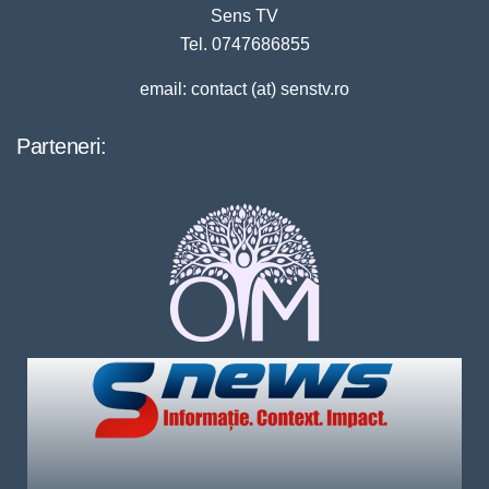
Sens TV
Tel. 0747686855
email: contact (at) senstv.ro
Parteneri: