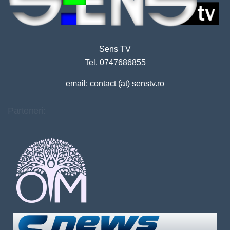
Sens TV
Tel. 0747686855
email: contact (at) senstv.ro
Parteneri: