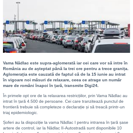
Vama Nădlac este supra-aglomerată iar cei care vor să intre în
România au de așteptat până la trei ore pentru a trece granița.
Aglomerația este cauzată de faptul că de la 15 iunie au intrat
în vigoare noi măsuri de relaxare, ceea ce atrage un număr
mare de români înapoi în țară, transmite Digi24.
În primele opt ore de la relaxarea restricțiilor, prin Vama Nădlac au
intrat în țară 4.500 de persoane. Cei care tranzitează punctul de
frontieră trebuie să completeze o declarație și să treacă printr-un
triaj epidemiologic.
Șoferi au la dispoziție la vama Nădlac I pentru intrarea în țară șase
artere de control, iar la Nădlac II-Autostradă sunt disponibile 10