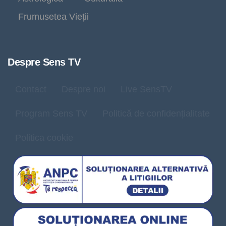
Frumusetea Vieții
Despre Sens TV
Contact
Despre noi
Live SensTV
Program Sens TV
Politică de confidențialitate
Politica cookie