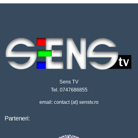
Sens TV
Tel. 0747686855
email: contact (at) senstv.ro
Parteneri: