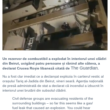
Un rezervor de combustibil a explodat în interiorul unei clădiri
din Beirut, ucigând patru persoane și rănind alte câteva, a
The Guardian
declarat Crucea Roșie libaneză citată de
.
Nu a fost clar imediat ce a declanșat explozia în cartierul vestic al
orașului Tariq al-Jadida din Beirut, vineri seară. Agenția națională
de presă administrată de stat a declarat că incendiul a izbucnit în
interiorul unei brutării din subsolul clădirii.
Civil defense groups are evacuating residents of the
surrounding buildings – so far this seems like a gas/
fuel leak that caused an explosion. You could hear