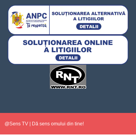
@Sens TV | Dă sens omului din tine!