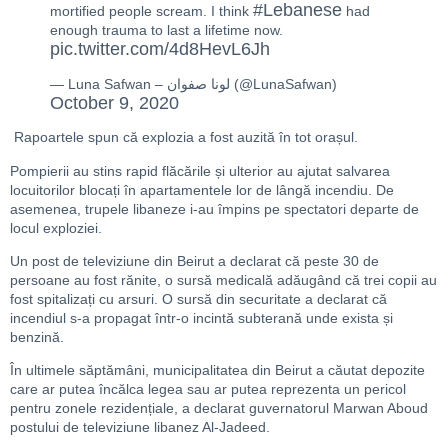
#Lebanese
mortified people scream. I think
had
enough trauma to last a lifetime now.
pic.twitter.com/4d8HevL6Jh
— Luna Safwan – لونا صفوان (@LunaSafwan)
October 9, 2020
Rapoartele spun că explozia a fost auzită în tot orașul.
Pompierii au stins rapid flăcările și ulterior au ajutat salvarea
locuitorilor blocați în apartamentele lor de lângă incendiu. De
asemenea, trupele libaneze i-au împins pe spectatori departe de
locul exploziei.
Un post de televiziune din Beirut a declarat că peste 30 de
persoane au fost rănite, o sursă medicală adăugând că trei copii au
fost spitalizați cu arsuri. O sursă din securitate a declarat că
incendiul s-a propagat într-o incintă subterană unde exista și
benzină.
În ultimele săptămâni, municipalitatea din Beirut a căutat depozite
care ar putea încălca legea sau ar putea reprezenta un pericol
pentru zonele rezidențiale, a declarat guvernatorul Marwan Aboud
postului de televiziune libanez Al-Jadeed.