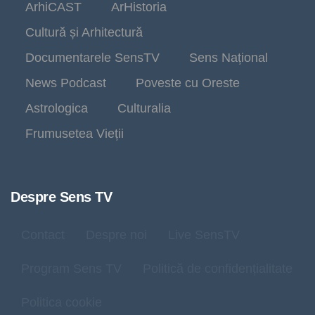
ArhiCAST
ArHistoria
Cultură și Arhitectură
Documentarele SensTV
Sens Național
News Podcast
Poveste cu Oreste
Astrologica
Culturalia
Frumusetea Vieții
Despre Sens TV
Contact
Despre noi
Live SensTV
Program Sens TV
Politică de confidențialitate
Politica cookie