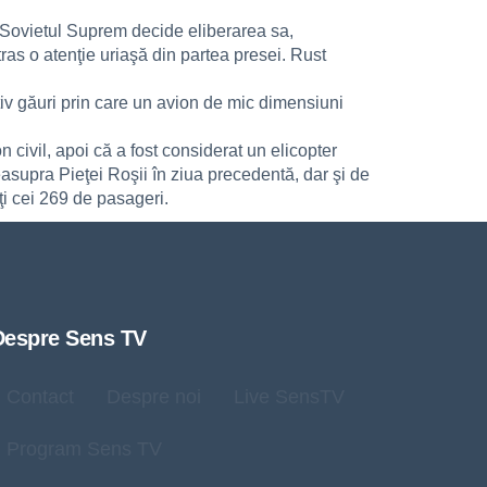
Sovietul Suprem decide eliberarea sa,
ras o atenţie uriaşă din partea presei. Rust
iv găuri prin care un avion de mic dimensiuni
n civil, apoi că a fost considerat un elicopter
deasupra Pieţei Roşii în ziua precedentă, dar şi de
ţi cei 269 de pasageri.
Despre Sens TV
Contact
Despre noi
Live SensTV
Program Sens TV