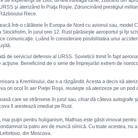
ore de experienţă de zbor, uimea întreaga lume, zburând din apr
 URSS şi aterizând în Piaţa Roşie. Zdruncinând prestigiul milita
l Războiului Rece.
pleacă într-o călătorie în Europa de Nord cu avionul sau, mode
La Stockholm, în jurul orei 12, Rust părăseşte aeroportul şi îşi sc
ice comunicaţie. Luând în considerare posibilitatea unui accident
uşită.
ată de serviciul defensiv al URSS. Sovieticii trimit în fapt aerona
e acţiune. Beneficiind de o serie de împrejurări extrem de noroco
interioara a Kremlinului, dar s-a răzgândit. Acesta a decis să ateri
va ori ocol în aer Pieţei Roşii, reuseşte să aterizeze pe un pod 
oasă care se strânsese în jurul sau, chiar dă câteva autografe şi
ova îl arestează imediat pe Rust.
 mai puţin pentru huliganism, Mathias este găsit vinovat pentru h
condamnat la patru ani de muncă silnică. Cu toate acestea, nu a 
 Lefortovo, din Moscova.