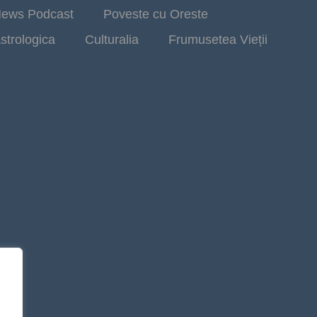
ews Podcast
Poveste cu Oreste
strologica
Culturalia
Frumusetea Vieții