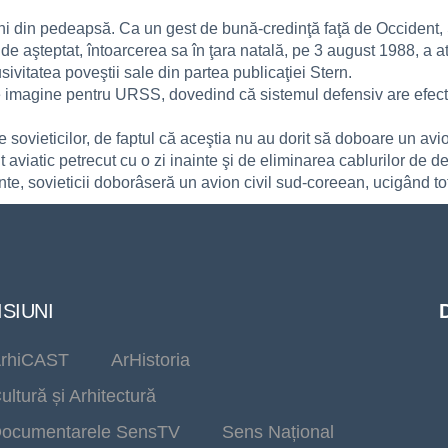
 din pedeapsă. Ca un gest de bună-credinţă faţă de Occident, 
e aşteptat, întoarcerea sa în ţara natală, pe 3 august 1988, a at
vitatea poveştii sale din partea publicaţiei Stern.
de imagine pentru URSS, dovedind că sistemul defensiv are efect
 sovieticilor, de faptul că aceştia nu au dorit să doboare un avio
t aviatic petrecut cu o zi inainte şi de eliminarea cablurilor de 
inte, sovieticii doborâseră un avion civil sud-coreean, ucigând to
SIUNI
rhiCAST
ArHistoria
ultură și Arhitectură
ocumentarele SensTV
Sens Național