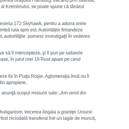
opierea oraşului Hamburg, trecând prin Islanda,
r al Kremlinului, se poate spune că tânărul
l Cesena 172 Skyhawk, pentru a aduna orele
himbă ruta spre est. Autorităţile finlandeze
, autorităţile pornesc investigaţii în vederea
ve să îl intercepteze, şi îl pun pe radarele
ase, în jurul orei 19 Rust apare pe cerul
zeze fix în Piaţa Roşie. Aglomeraţia însă nu îi
din apropiere.
 anunţă scopul misiunii sale: „Am venit din
uliganism, trecerea ilegala a graniţei Uniunii
fost niciodată transferat într-un lagăr de muncă,