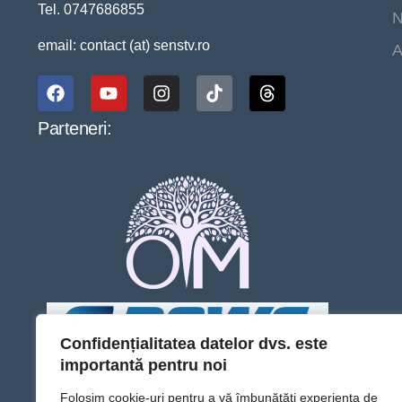
Tel. 0747686855
N
email: contact (at) senstv.ro
A
Parteneri:
Confidențialitatea datelor dvs. este
importantă pentru noi
Folosim cookie-uri pentru a vă îmbunătăți experiența de