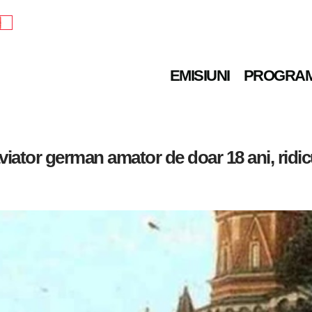
e
EMISIUNI
PROGRA
 aviator german amator de doar 18 ani, rid