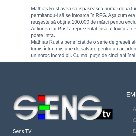
Mathias Rust avea sa ispăşească numai două luni
permitandu-i să se intoarca în RFG. Aşa cum era d
reuşeste să obţina 100.000 de mărci pentru exclusi
Actiunea lui Rust a reprezentat însă o lovitură 
poate intra.
Mathias Rust a beneficiat de o serie de greşeli ale
trimis într-o misiune de salvare pentru un acciden
un noroc incredibil. Cu mai puţin de cinci ani îna
EMI
A
C
D
Sens TV