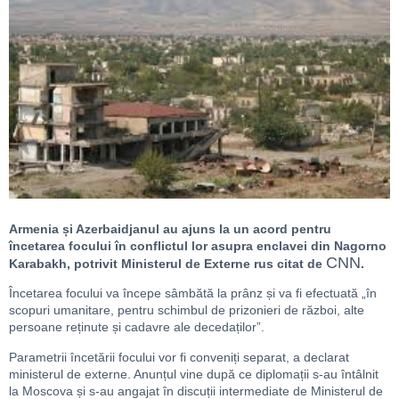
Armenia și Azerbaidjanul au ajuns la un acord pentru
încetarea focului în conflictul lor asupra enclavei din Nagorno
CNN
Karabakh, potrivit Ministerul de Externe rus citat de
.
Încetarea focului va începe sâmbătă la prânz și va fi efectuată „în
scopuri umanitare, pentru schimbul de prizonieri de război, alte
persoane reținute și cadavre ale decedaților”.
Parametrii încetării focului vor fi conveniți separat, a declarat
ministerul de externe. Anunțul vine după ce diplomații s-au întâlnit
la Moscova și s-au angajat în discuții intermediate de Ministerul de