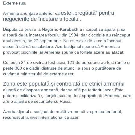
Externe rus.
este „pregătită” pentru
Armenia anunțase anterior că
negocierile de încetare a focului.
Disputa cu privire la Nagorno-Karabakh a început să apară și să
dispară de la încetarea focului din 1994, dar ciocnirile au reînceput
anul acesta, pe 27 septembrie. Nu este clar de la ce a început
această ultimă escaladare. Azerbaidjanul spune că Armenia a
provocat ciocnirile iar Armenia spune că forțele azere au atacat.
Cel puțin 24 de civili au fost uciși, 121 de persoane au fost rănite și
peste 300 de clădiri distruse de atunci, a spus o purtătoare de
cuvânt a ministerului de externe azer.
Zona este populată și controlată de etnici armeni
și
ajutată de diaspora armeană, dar se află pe teritoriul azer. Este
puternic militarizată și forțele sale au fost sprijinite de Armenia, care
are o alianță de securitate cu Rusia.
Azerbaidjanul a susținut de multă vreme că va prelua teritoriul,
recunoscut la nivel internațional ca azer.