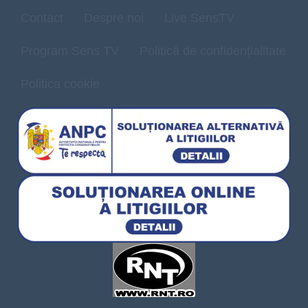
Contact
Despre noi
Live SensTV
Program Sens TV
Politică de confidențialitate
Politica cookie