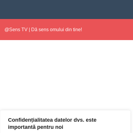
@Sens TV | Dă sens omului din tine!
Confidențialitatea datelor dvs. este
importantă pentru noi