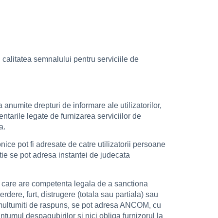
 calitatea semnalului pentru serviciile de
a anumite drepturi de informare ale utilizatorilor,
ntarile legate de furnizarea serviciilor de
a.
ice pot fi adresate de catre utilizatorii persoane
atie se pot adresa instantei de judecata
PC, care are competenta legala de a sanctiona
erdere, furt, distrugere (totala sau partiala) sau
 nemultumiti de raspuns, se pot adresa ANCOM, cu
tumul despagubirilor si nici obliga furnizorul la