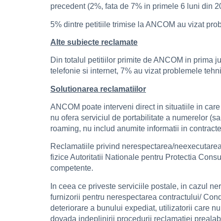
precedent (2%, fata de 7% in primele 6 luni din 2
5% dintre petitiile trimise la ANCOM au vizat prob
Alte subiecte reclamate
Din totalul petitiilor primite de ANCOM in prima j
telefonie si internet, 7% au vizat problemele tehn
Solutionarea reclamatiilor
ANCOM poate interveni direct in situatiile in care f
nu ofera serviciul de portabilitate a numerelor (s
roaming, nu includ anumite informatii in contracte
Reclamatiile privind nerespectarea/neexecutarea co
fizice Autoritatii Nationale pentru Protectia Cons
competente.
In ceea ce priveste serviciile postale, in cazul n
furnizorii pentru nerespectarea contractului/ Condit
deteriorare a bunului expediat, utilizatorii care
dovada indeplinirii procedurii reclamatiei prealab