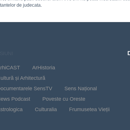
tantelor de judecata.
SIUNI
rhiCAST
ArHistoria
ultură și Arhitectură
ocumentarele SensTV
Sens Național
ews Podcast
Poveste cu Oreste
strologica
Culturalia
Frumusetea Vieții