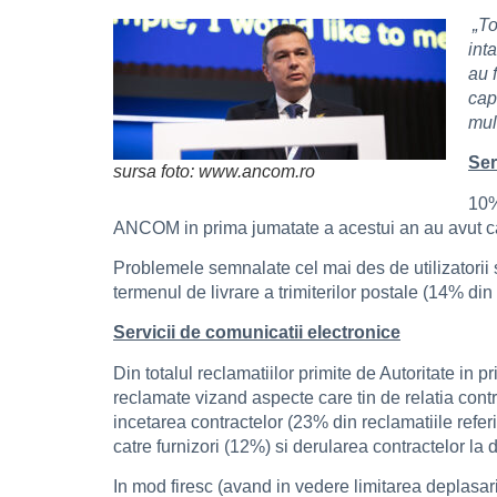
„To
int
au 
cap
mul
Ser
sursa foto: www.ancom.ro
10%
ANCOM in prima jumatate a acestui an au avut ca 
Problemele semnalate cel mai des de utilizatorii se
termenul de livrare a trimiterilor postale (14% din 
Servicii de comunicatii electronice
Din totalul reclamatiilor primite de Autoritate in
reclamate vizand aspecte care tin de relatia contra
incetarea contractelor (23% din reclamatiile refer
catre furnizori (12%) si derularea contractelor la 
In mod firesc (avand in vedere limitarea deplasari