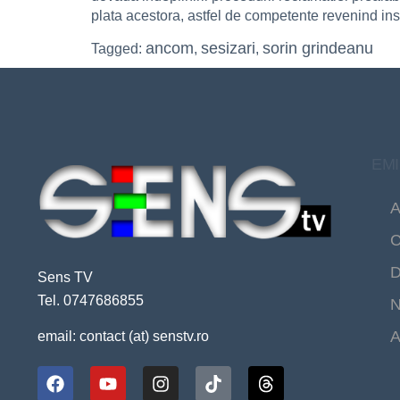
plata acestora, astfel de competente revenind ins
ancom
sesizari
sorin grindeanu
Tagged:
,
,
EMI
A
C
D
Sens TV
Tel. 0747686855
N
A
email: contact (at) senstv.ro