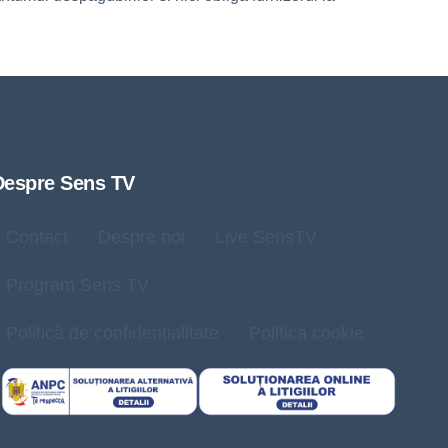
Despre Sens TV
Contact
Despre noi
Live SensTV
Program Sens TV
Politică de confidențialitate
Politica cookie