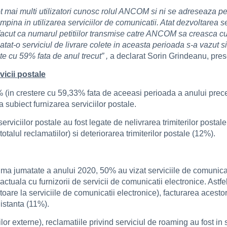
t mai multi utilizatori cunosc rolul ANCOM si ni se adreseaza p
ampina in utilizarea serviciilor de comunicatii. Atat dezvoltarea s
facut ca numarul petitiilor transmise catre ANCOM sa creasca 
atat-o serviciul de livrare colete in aceasta perioada s-a vazut s
te cu 59% fata de anul trecut” ,
a declarat Sorin Grindeanu, pr
vicii postale
 (in crestere cu 59,33% fata de aceeasi perioada a anului precede
subiect furnizarea serviciilor postale.
rviciilor postale au fost legate de nelivrarea trimiterilor postal
totalul reclamatiilor) si deteriorarea trimiterilor postale (12%).
 prima jumatate a anului 2020, 50% au vizat serviciile de comunica
ctuala cu furnizorii de servicii de comunicatii electronice. Astfe
itoare la serviciile de comunicatii electronice), facturarea acest
distanta (11%).
lor externe), reclamatiile privind serviciul de roaming au fost 