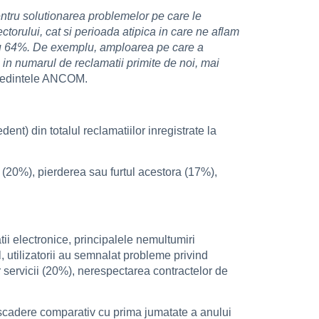
entru solutionarea problemelor pe care le
ectorului, cat si perioada atipica in care ne aflam
cu 64%. De exemplu, amploarea pe care a
i in numarul de reclamatii primite de noi, mai
esedintele ANCOM.
nt) din totalul reclamatiilor inregistrate la
e (20%), pierderea sau furtul acestora (17%),
tii electronice, principalele nemultumiri
l, utilizatorii au semnalat probleme privind
or servicii (20%), nerespectarea contractelor de
in scadere comparativ cu prima jumatate a anului