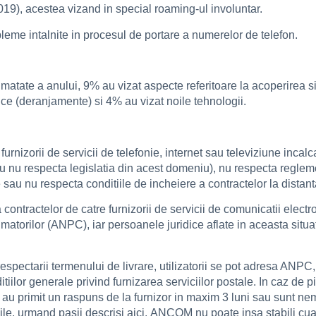
019), acestea vizand in special roaming-ul involuntar.
leme intalnite in procesul de portare a numerelor de telefon.
umatate a anului, 9% au vizat aspecte referitoare la acoperirea si
ice (deranjamente) si 4% au vizat noile tehnologii.
urnizorii de servicii de telefonie, internet sau televiziune incalc
au nu respecta legislatia din acest domeniu), nu respecta regleme
 sau nu respecta conditiile de incheiere a contractelor la distant
ntractelor de catre furnizorii de servicii de comunicatii electron
umatorilor (ANPC), iar persoanele juridice aflate in aceasta situ
erespectarii termenului de livrare, utilizatorii se pot adresa AN
iilor generale privind furnizarea serviciilor postale. In caz de pi
 nu au primit un raspuns de la furnizor in maxim 3 luni sau sunt
ile, urmand pasii descrisi aici. ANCOM nu poate insa stabili cuan