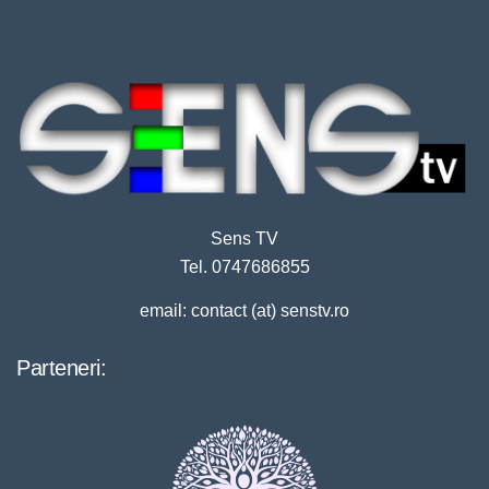
Sens TV
Tel. 0747686855
email: contact (at) senstv.ro
Parteneri: