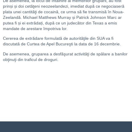
De asemenea, la locul de întâlnire al membrilor grupării, au fost
prinși și doi cetăţeni neozeelandezi, imediat după ce negociaseră
plata unei cantităţi de cocaină, ce urma să fie transmisă în Noua-
Zeelandă. Michael Matthews Murray și Patrick Johnson Marc ar
putea fi și ei extrădați, după ce un judecător din Texas a emis
mandate de arestare împotriva lor.
Cererea de extrădare formulată de autorităţile din SUA va fi
discutată de Curtea de Apel Bucureşti la data de 16 decembrie.
De asemenea, gruparea a desfăşurat activităţi de spălare a banilor
obţinuţi din traficul de droguri.