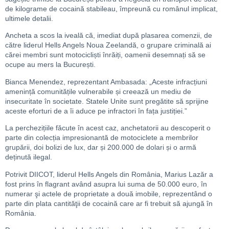
de kilograme de cocaină stabileau, împreună cu românul implicat,
ultimele detalii.
Ancheta a scos la iveală că, imediat după plasarea comenzii, de
către liderul Hells Angels Noua Zeelandă, o grupare criminală ai
cărei membri sunt motocicliști înrăiți, oamenii desemnați să se
ocupe au mers la București.
Bianca Menendez, reprezentant Ambasada: „Aceste infracțiuni
amenință comunitățile vulnerabile și creează un mediu de
insecuritate în societate. Statele Unite sunt pregătite să sprijine
aceste eforturi de a îi aduce pe infractori în fața justiției.”
La perchezițiile făcute în acest caz, anchetatorii au descoperit o
parte din colecția impresionantă de motociclete a membrilor
grupării, doi bolizi de lux, dar și 200.000 de dolari și o armă
deținută ilegal.
Potrivit DIICOT, liderul Hells Angels din România, Marius Lazăr a
fost prins în flagrant având asupra lui suma de 50.000 euro, în
numerar şi actele de proprietate a două imobile, reprezentând o
parte din plata cantităţii de cocaină care ar fi trebuit să ajungă în
România.