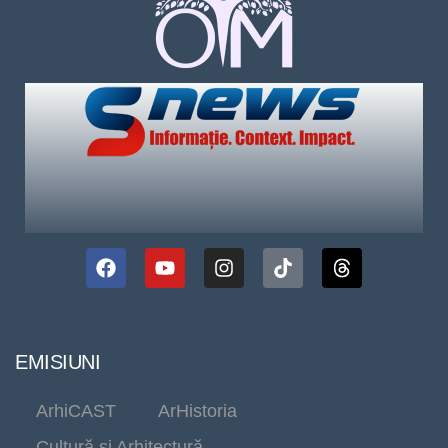
EMISIUNI
ArhiCAST
ArHistoria
Cultură și Arhitectură