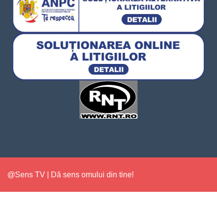
@Sens TV | Dă sens omului din tine!