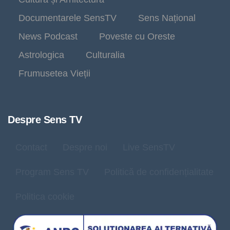
Documentarele SensTV
Sens Național
News Podcast
Poveste cu Oreste
Astrologica
Culturalia
Frumusetea Vieții
Despre Sens TV
Contact
Despre noi
Live SensTV
Program Sens TV
Politică de confidențialitate
Politica cookie