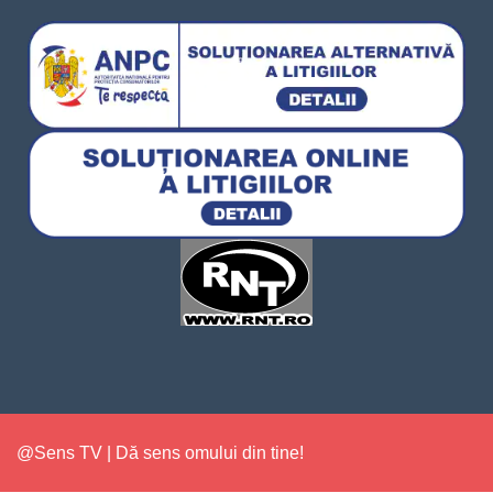
@Sens TV | Dă sens omului din tine!