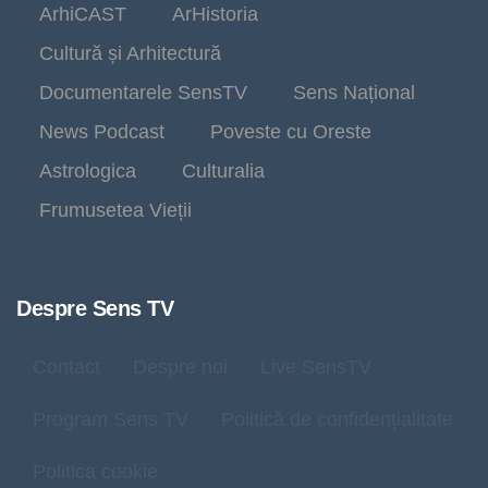
ArhiCAST
ArHistoria
Cultură și Arhitectură
Documentarele SensTV
Sens Național
News Podcast
Poveste cu Oreste
Astrologica
Culturalia
Frumusetea Vieții
Despre Sens TV
Contact
Despre noi
Live SensTV
Program Sens TV
Politică de confidențialitate
Politica cookie