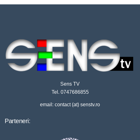
Sens TV
Tel. 0747686855
email: contact (at) senstv.ro
Parteneri: