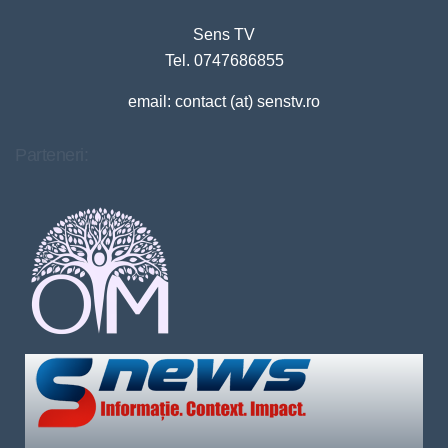
Sens TV
Tel. 0747686855
email: contact (at) senstv.ro
Parteneri: