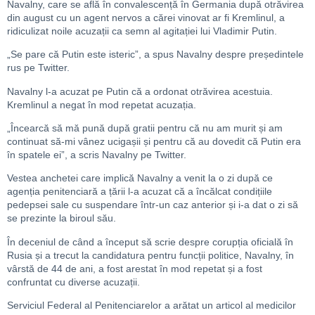
Navalny, care se află în convalescență în Germania după otrăvirea
din august cu un agent nervos a cărei vinovat ar fi Kremlinul, a
ridiculizat noile acuzații ca semn al agitației lui Vladimir Putin.
„Se pare că Putin este isteric”, a spus Navalny despre președintele
rus pe Twitter.
Navalny l-a acuzat pe Putin că a ordonat otrăvirea acestuia.
Kremlinul a negat în mod repetat acuzația.
„Încearcă să mă pună după gratii pentru că nu am murit și am
continuat să-mi vânez ucigașii și pentru că au dovedit că Putin era
în spatele ei”, a scris Navalny pe Twitter.
Vestea anchetei care implică Navalny a venit la o zi după ce
agenția penitenciară a țării l-a acuzat că a încălcat condițiile
pedepsei sale cu suspendare într-un caz anterior și i-a dat o zi să
se prezinte la biroul său.
În deceniul de când a început să scrie despre corupția oficială în
Rusia și a trecut la candidatura pentru funcții politice, Navalny, în
vârstă de 44 de ani, a fost arestat în mod repetat și a fost
confruntat cu diverse acuzații.
Serviciul Federal al Penitenciarelor a arătat un articol al medicilor