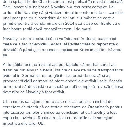
de la spitalul Berlin Charite care a fost publicat în revista medicală
The Lancet și a indicat că Navalny s-a recuperat complet. I-a
ordonat lui Navalny să-și viziteze biroul în conformitate cu condițiile
unei pedepse cu suspendare de trei ani și jumătate pe care a
primit-o pentru o condamnare din 2014 sau să se confrunte cu o
închisoare reală dacă ratează termenul de marți.
Navalny, care a declarat că se va întoarce în Rusia, susține că
ceea ce a făcut Serviciul Federal al Penitenciarelor reprezintă o
dovadă că până și ei recunosc implicarea Kremlinului în otrăvirea
sa.
Autoritățile ruse au insistat asupra faptului că medicii care l-au
tratat pe Navalny în Siberia, înainte ca acesta să fie transportat cu
avionul în Germania, nu au găsit nicio urmă de otravă și au
provocat oficialii germani să ofere dovezi ale otrăvirii sale. Aceștia
au refuzat să deschidă o anchetă penală completă, invocând lipsa
dovezilor că Navalny a fost otrăvit.
UE a impus sancțiuni pentru șase oficiali ruși și un institut de
cercetare de stat după ce testele efectuate de Organizația pentru
interzicerea armelor chimice au concluzionat că Navalny a fost
expus la novichok. Rusia a replicat cu propriile sale sancțiuni
împotriva oficialilor UE.