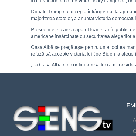
În cursul audierilor de vineri, Kory Langhofer, un
Donald Trump nu acceptă înfrângerea, la aproape
majoritatea statelor, a anunțat victoria democratu
Președintele, care a apărut foarte rar în public de
americane însărcinate cu securitatea alegerilor au
Casa Albă se pregătește pentru un al doilea mand
refuză să accepte victoria lui Joe Biden la aleger
„La Casa Albă noi continuăm să lucrăm considerâ
EMI
A
C