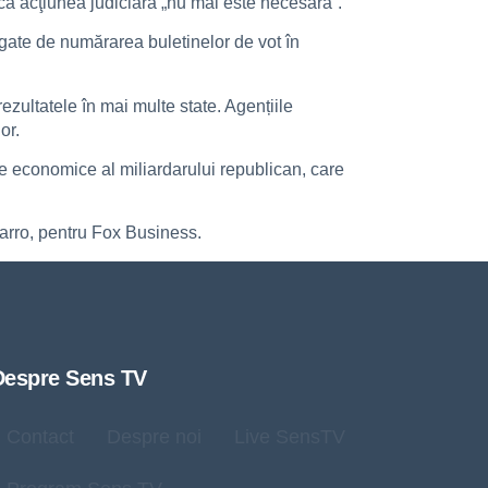
 că acţiunea judiciară „nu mai este necesară”.
ate de numărarea buletinelor de vot în
ezultatele în mai multe state. Agențiile
or.
e economice al miliardarului republican, care
arro, pentru Fox Business.
Despre Sens TV
Contact
Despre noi
Live SensTV