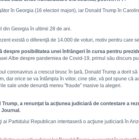
gător în Georgia (16 electori majori), iar Donald Trump în Caroli
 din Georgia în ultimii 28 de ani.
ezent există o diferenţă de 14.000 de voturi, motiv pentru care 
despre posibilitatea unei înfrângeri în cursa pentru preziden
asei Albe despre pandemiea de Covid-19, primul său discurs publ
ul coronavirus a crescut brusc în țară, Donald Trump a dorit să e
, dar orice se va întâmpla în viitor, cine știe, vă pot spune că 
-urile sale unde denunță mereu ”fraude” masive la alegeri.
Trump, a renunţat la acţiunea judiciară de contestare a rezult
 Journal.
i ai Partidului Republican intentaseră o acţiune judiciară în Ar