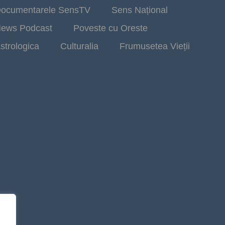
ocumentarele SensTV
Sens Național
ews Podcast
Poveste cu Oreste
strologica
Culturalia
Frumusetea Vieții