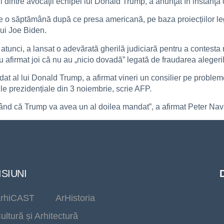
ul dintre avocaţii echipei lui Donald Trump, a anunţat în instanţă
 o săptămână după ce presa americană, pe baza proiecțiilor leg
lui Joe Biden.
 atunci, a lansat o adevărată gherilă judiciară pentru a contesta r
 afirmat joi că nu au „nicio dovadă” legată de fraudarea alegeril
at al lui Donald Trump, a afirmat vineri un consilier pe problem
ile prezidențiale din 3 noiembrie, scrie AFP.
nd că Trump va avea un al doilea mandat”, a afirmat Peter Nav
SIUNI
rhiCAST
ArHistoria
ultură și Arhitectură