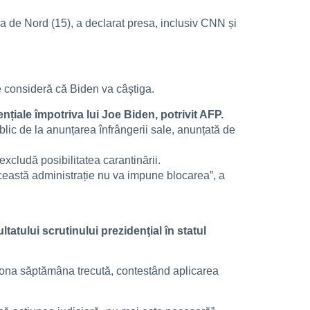
na de Nord (15), a declarat presa, inclusiv CNN și
se consideră că Biden va câştiga.
țiale împotriva lui Joe Biden, potrivit AFP.
ic de la anunțarea înfrângerii sale, anunțată de
xcludă posibilitatea carantinării.
această administrație nu va impune blocarea”, a
atului scrutinului prezidenţial în statul
izona săptămâna trecută, contestând aplicarea