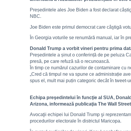
Președintele ales Joe Biden a fost declarat câști
NBC.
Joe Biden este primul democrat care câştigă votul
În Georgia voturile se renumără manual, iar în pr
Donald Trump a vorbit vineri pentru prima dată 
Președintele a șinut o conferință de pe peluza C
presă, pe care refuză să o recunoască.
În timp ce numărul cazurilor de contaminare cu no
„Cred că timpul ne va spune ce administrație avem
spus el, mult mai puțin categoric decât în ​​tweet
Echipa preşedintelui în funcţie al SUA, Donald 
Arizona, informează publicaţia The Wall Street
Avocaţii echipei lui Donald Trump şi reprezentanţ
procedurilor electorale în districtul Maricopa.