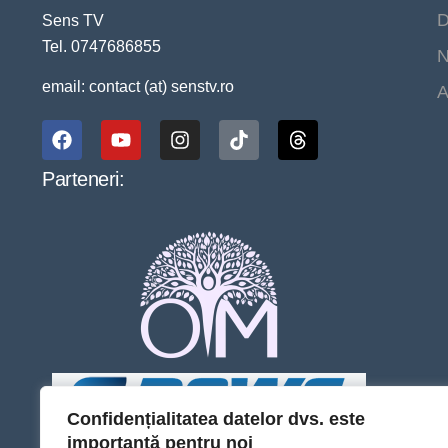
D
Sens TV
Tel. 0747686855
N
email: contact (at) senstv.ro
A
Parteneri:
Confidențialitatea datelor dvs. este
importantă pentru noi