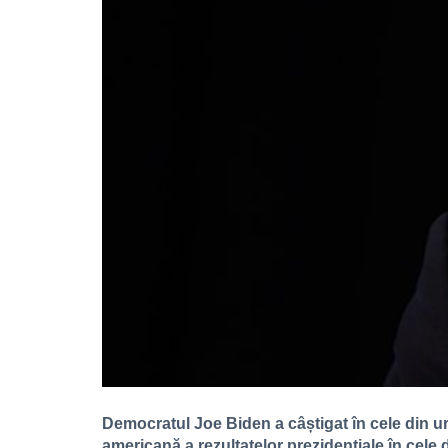
Democratul Joe Biden a câștigat în cele din u
americană a rezultatelor prezidențiale în cele