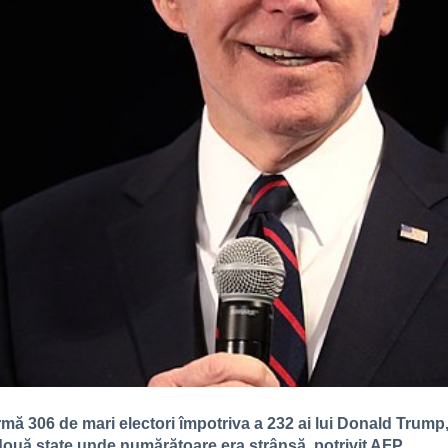
rmă 306 de mari electori împotriva a 232 ai lui Donald Tru
 două state unde numărătoare era strânsă, potrivit AFP.