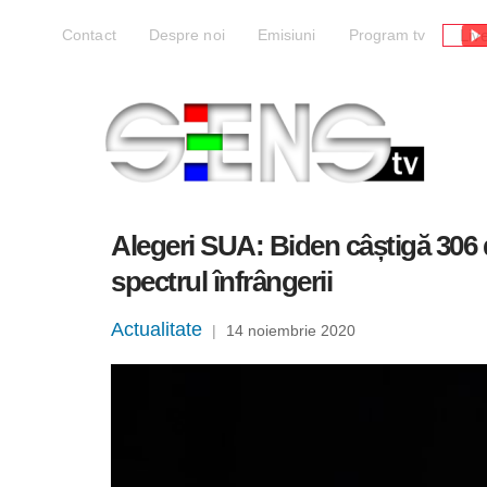
Liv
Contact
Despre noi
Emisiuni
Program tv
Alegeri SUA: Biden câștigă 306 d
spectrul înfrângerii
Actualitate
|
14 noiembrie 2020