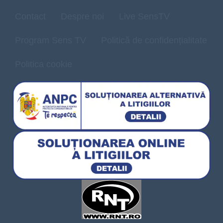
Contact
Despre noi
Live SensTV
Program Sens TV
Politică de confidențialitate
Politica cookie