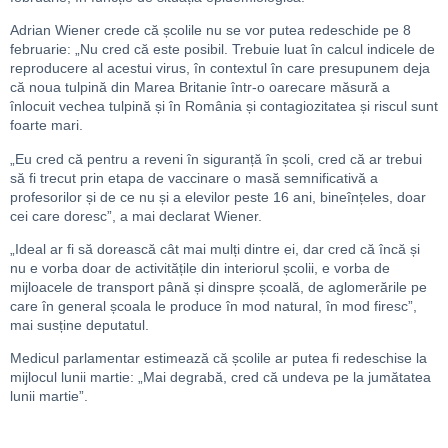
Adrian Wiener crede că școlile nu se vor putea redeschide pe 8
februarie: „Nu cred că este posibil. Trebuie luat în calcul indicele de
reproducere al acestui virus, în contextul în care presupunem deja
că noua tulpină din Marea Britanie într-o oarecare măsură a
înlocuit vechea tulpină și în România și contagiozitatea și riscul sunt
foarte mari.
„Eu cred că pentru a reveni în siguranță în școli, cred că ar trebui
să fi trecut prin etapa de vaccinare o masă semnificativă a
profesorilor și de ce nu și a elevilor peste 16 ani, bineînțeles, doar
cei care doresc”, a mai declarat Wiener.
„Ideal ar fi să dorească cât mai mulți dintre ei, dar cred că încă și
nu e vorba doar de activitățile din interiorul școlii, e vorba de
mijloacele de transport până și dinspre școală, de aglomerările pe
care în general școala le produce în mod natural, în mod firesc”,
mai susține deputatul.
Medicul parlamentar estimează că școlile ar putea fi redeschise la
mijlocul lunii martie: „Mai degrabă, cred că undeva pe la jumătatea
lunii martie”.