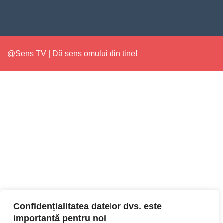
@Sens TV | Dă sens omului din tine!
Confidențialitatea datelor dvs. este
importantă pentru noi