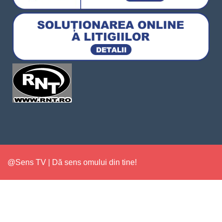
@Sens TV | Dă sens omului din tine!