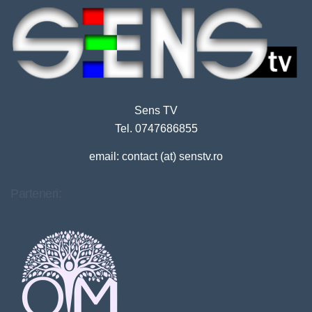
Sens TV
Tel. 0747686855
email: contact (at) senstv.ro
Parteneri: