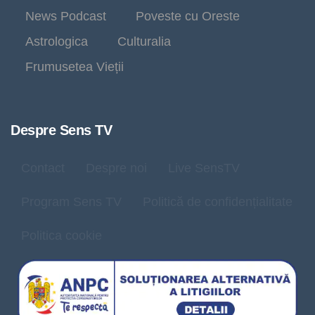
News Podcast
Poveste cu Oreste
Astrologica
Culturalia
Frumusetea Vieții
Despre Sens TV
Contact
Despre noi
Live SensTV
Program Sens TV
Politică de confidențialitate
Politica cookie