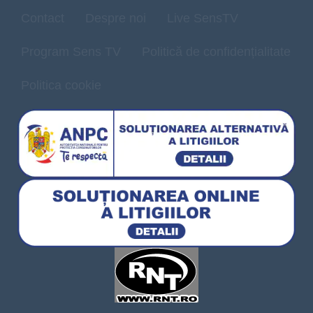
Contact
Despre noi
Live SensTV
Program Sens TV
Politică de confidențialitate
Politica cookie