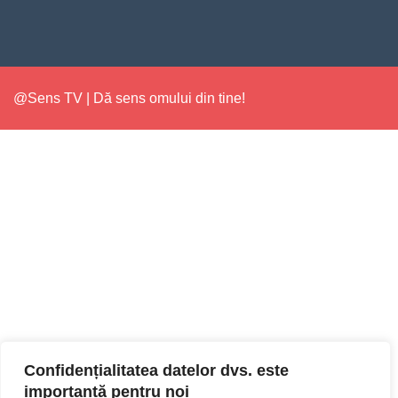
@Sens TV | Dă sens omului din tine!
Confidențialitatea datelor dvs. este
importantă pentru noi