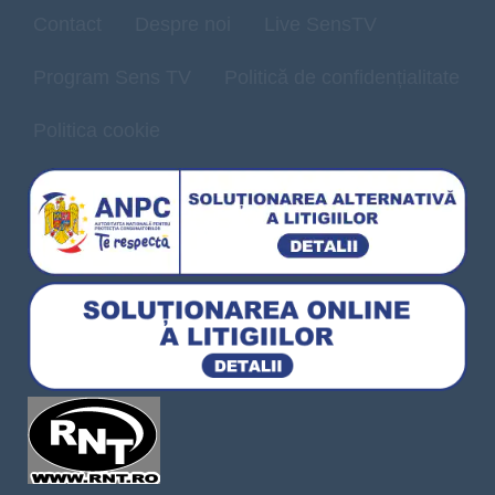
Contact
Despre noi
Live SensTV
Program Sens TV
Politică de confidențialitate
Politica cookie