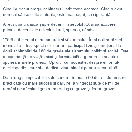
Cine i-a trecut pragul cabinetului, știe toate acestea. Cine a avut
norocul să-i asculte sfaturile, este mai bogat, cu siguranță.
A reușit să trăiască şapte decenii în secolul XX şi să acopere
primele decenii ale mileniului trei, spunea, cândva.
”Fără a fi meritul meu, am trăit şi văzut multe. În al doilea război
mondial am fost spectator, dar am participat fizic şi emoţional la
două schimbări de 180 de grade ale sistemului politic şi social. Este
o experienţă de viaţă unică şi formidabilă a generaţiei noastre”,
spunea marele profesor Oproiu, cu modestie, despre el, omul-
enciclopedie, care și-a dedicat viața binelui pentru semenii săi.
De-a lungul impecabilei sale cariere, în peste 60 de ani de meserie
practicată cu mare succes și dăruire, a vindecat sute de mii de
români de afecțiuni gastroenterologice grave și foarte grave.