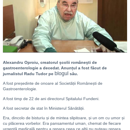
Alexandru Oproiu, creatorul școlii românești de
gastroenterologie a decedat. Anunțul a fost făcut de
blogul
jurnalistul Radu Tudor pe
său.
A fost președinte de onoare al Societății Românești de
Gastroenterologie.
A fost timp de 22 de ani directorul Spitalului Fundeni.
A fost secretar de stat în Ministerul Sănătății.
Era, dincolo de bisturiu și de mintea slipitoare, și un om cu umor și
cu plăcerea vorbelor. Era pansamentul uman, chemat de fiecare
urgență medicală pentru a repara ceea ce alții nu puteau repara.