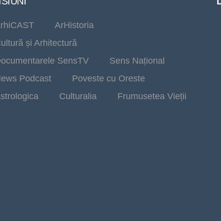
SIUNI
rhiCAST
ArHistoria
ultură și Arhitectură
ocumentarele SensTV
Sens Național
ews Podcast
Poveste cu Oreste
strologica
Culturalia
Frumusetea Vieții