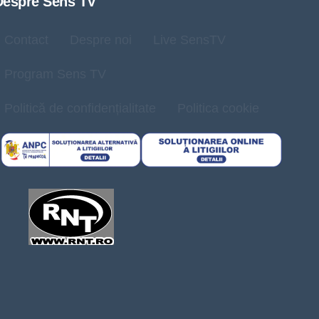
Despre Sens TV
Contact
Despre noi
Live SensTV
Program Sens TV
Politică de confidențialitate
Politica cookie