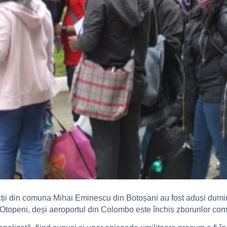
ecții din comuna Mihai Eminescu din Botoșani au fost aduși dumi
l Otopeni, deși aeroportul din Colombo este închis zborurilor com