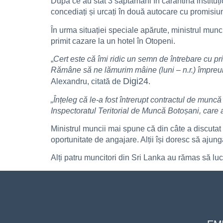
După ce au stat 3 săptămâni în carantină instituțio
concediați și urcați în două autocare cu promisiune
În urma situației speciale apărute, ministrul munc
primit cazare la un hotel în Otopeni.
„
Cert este că îmi ridic un semn de întrebare cu priv
Rămâne să ne lămurim mâine (luni – n.r.) împreună
Digi24
Alexandru, citată de
.
„Înțeleg că le-a fost întrerupt contractul de muncă
Inspectoratul Teritorial de Muncă Botoșani, care ar
Ministrul muncii mai spune că din câte a discutat 
oportunitate de angajare. Alții își doresc să ajungă
Alți patru muncitori din Sri Lanka au rămas să lucr