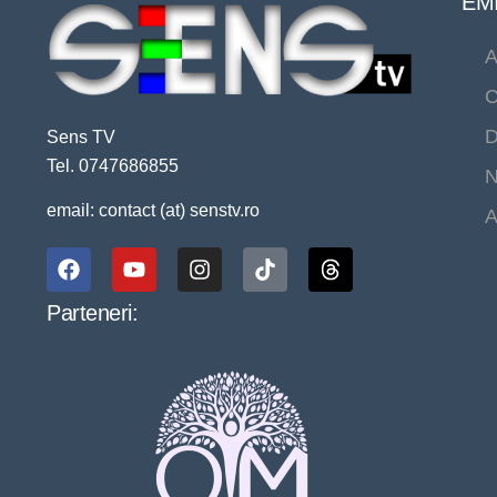
EMI
A
C
D
Sens TV
Tel. 0747686855
N
email: contact (at) senstv.ro
A
Parteneri: