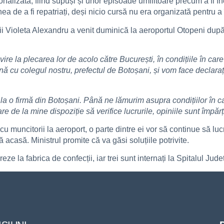
nalizată, fiind supuși și unor episoade umilitoare precum a fi înc
a de a fi repatriați, deși nicio cursă nu era organizată pentru a 
ii Violeta Alexandru a venit duminică la aeroportul Otopeni după c
ire la plecarea lor de acolo către București, în condițiile în care 
 cu colegul nostru, prefectul de Botoșani, și vom face declaraț
 la o firmă din Botoșani. Până ne lămurim asupra condițiilor în ca
e de la mine dispoziție să verifice lucrurile, opiniile sunt împărț
cu muncitorii la aeroport, o parte dintre ei vor să continue să l
 acasă. Ministrul promite că va găsi soluțiile potrivite.
eze la fabrica de confecții, iar trei sunt internați la Spitalul Jud