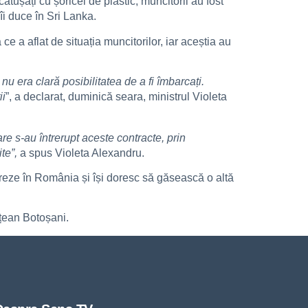
ătușați cu șoricei de plastic, muncitorii au fost
îi duce în Sri Lanka.
e a aflat de situația muncitorilor, iar aceștia au
nu era clară posibilitatea de a fi îmbarcați.
ii
”, a declarat, duminică seara, ministrul Violeta
re s-au întrerupt aceste contracte, prin
ite”,
a spus Violeta Alexandru.
ucreze în România și își doresc să găsească o altă
ețean Botoșani.