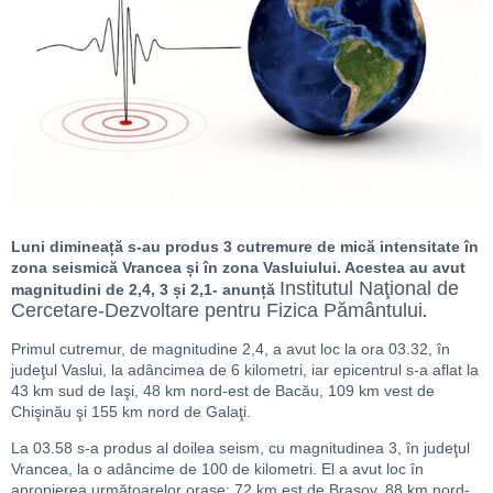
Luni dimineață s-au produs 3 cutremure de mică intensitate în
zona seismică Vrancea și în zona Vasluiului. Acestea au avut
Institutul Naţional de
magnitudini de 2,4, 3 și 2,1- anunță
Cercetare-Dezvoltare pentru Fizica Pământului
.
Primul cutremur, de magnitudine 2,4, a avut loc la ora 03.32, în
judeţul Vaslui, la adâncimea de 6 kilometri, iar epicentrul s-a aflat la
43 km sud de Iaşi, 48 km nord-est de Bacău, 109 km vest de
Chişinău şi 155 km nord de Galaţi.
La 03.58 s-a produs al doilea seism, cu magnitudinea 3, în judeţul
Vrancea, la o adâncime de 100 de kilometri. El a avut loc în
apropierea următoarelor oraşe: 72 km est de Braşov, 88 km nord-