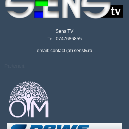
Sens TV
Tel. 0747686855
email: contact (at) senstv.ro
Parteneri: