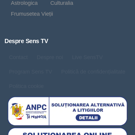
Astrologica
Culturalia
Frumusetea Vieții
Despre Sens TV
Contact
Despre noi
Live SensTV
Program Sens TV
Politică de confidențialitate
Politica cookie