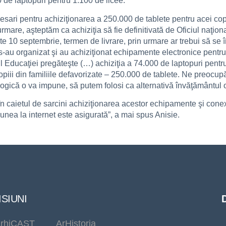
 de laptopuri pentru 1.100 de licee.
ari pentru achiziţionarea a 250.000 de tablete pentru acei copi
are, aşteptăm ca achiziţia să fie definitivată de Oficiul naţional
ste 10 septembrie, termen de livrare, prin urmare ar trebui să se 
 s-au organizat şi au achiziţionat echipamente electronice pentru
erul Educaţiei pregăteşte (…) achiziţia a 74.000 de laptopuri pentr
 copiii din familiile defavorizate – 250.000 de tablete. Ne preoc
ogică o va impune, să putem folosi ca alternativă învăţământul o
n caietul de sarcini achiziţionarea acestor echipamente şi conexi
unea la internet este asigurată”, a mai spus Anisie.
SIUNI
rhiCAST
ArHistoria