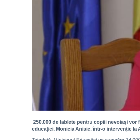
250.000 de tablete pentru copiii nevoiași vor f
educației, Monicia Anisie, într-o intervenție la