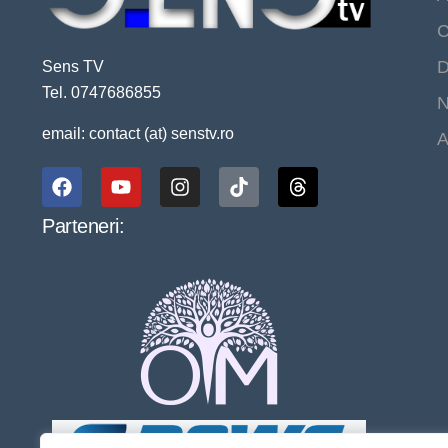
C
D
Sens TV
Tel. 0747686855
N
email: contact (at) senstv.ro
A
Parteneri: