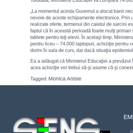
Totodată, Ministerul Educației va cumpăra 74.000
„La momentul acesta Guvernul a alocat banii neces
nevoie de aceste echipamente electronice. Prin urm
realizate oferte, termenul din caietul de sarcini e
faptul că în această perioadă foarte mulţi primari
tablete pentru toţi elevii. În acelaşi timp, Minist
pentru liceu – 74.000 laptopuri, achiziţie pentru
dorim în sala de curs, dar dacă situaţia epidemiol
Ea a adăugat că Ministerul Educaţiei a prevăzut î
acea achiziţie vor trebui să-şi asume că şi conexi
Monica Anisie
Tagged:
EMI
A