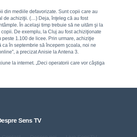
i din mediile defavorizate. Sunt copii care au
 de achiziţii. (…) Deja, înţeleg că au fost
întâmple. În acelaşi timp trebuie să ne uităm şi la
 copii. De exemplu, la Cluj au fost achiziţionate
u peste 1.100 de licee. Prin urmare, achiziţie
upă ca în septembrie să începem şcoala, noi ne
nline”, a precizat Anisie la Antena 3.
une la internet. „Deci operatorii care vor câştiga
Despre Sens TV
Contact
Despre noi
Live SensTV