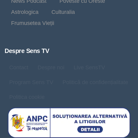
News Podcast
Poveste cu Oreste
Astrologica
Culturalia
Frumusetea Vieții
Despre Sens TV
Contact
Despre noi
Live SensTV
Program Sens TV
Politică de confidențialitate
Politica cookie