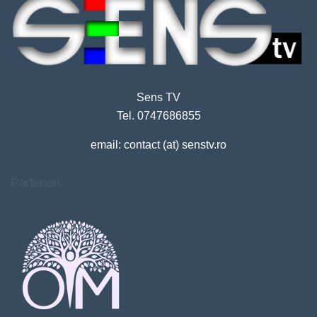
Sens TV
Tel. 0747686855
email: contact (at) senstv.ro
Parteneri: