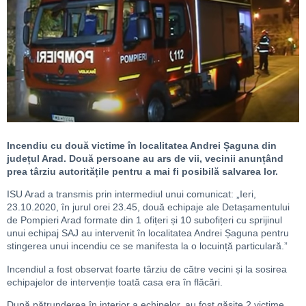
Incendiu cu două victime în localitatea Andrei Șaguna din
județul Arad. Două persoane au ars de vii, vecinii anunțând
prea târziu autoritățile pentru a mai fi posibilă salvarea lor.
ISU Arad a transmis prin intermediul unui comunicat: „Ieri,
23.10.2020, în jurul orei 23.45, două echipaje ale Detașamentului
de Pompieri Arad formate din 1 ofițeri și 10 subofițeri cu sprijinul
unui echipaj SAJ au intervenit în localitatea Andrei Șaguna pentru
stingerea unui incendiu ce se manifesta la o locuință particulară.”
Incendiul a fost observat foarte târziu de către vecini și la sosirea
echipajelor de intervenție toată casa era în flăcări.
După pătrunderea în interior a echipelor, au fost găsite 2 victime,